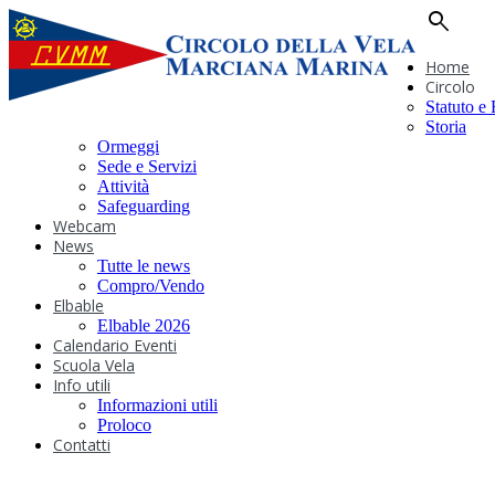
search
Home
Circolo
Statuto e
Storia
Ormeggi
Sede e Servizi
Attività
Safeguarding
Webcam
News
Tutte le news
Compro/Vendo
Elbable
Elbable 2026
Calendario Eventi
Scuola Vela
Info utili
Informazioni utili
Proloco
Contatti