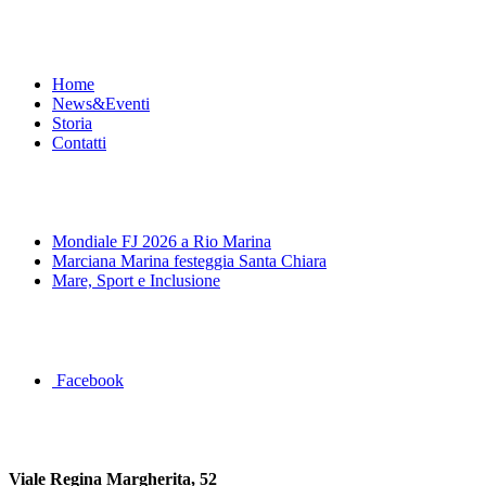
Menu
Home
News&Eventi
Storia
Contatti
News&Eventi
Mondiale FJ 2026 a Rio Marina
Marciana Marina festeggia Santa Chiara
Mare, Sport e Inclusione
Segui la pagina FB della Squadra Agonistica
Facebook
Dove siamo
Viale Regina Margherita, 52