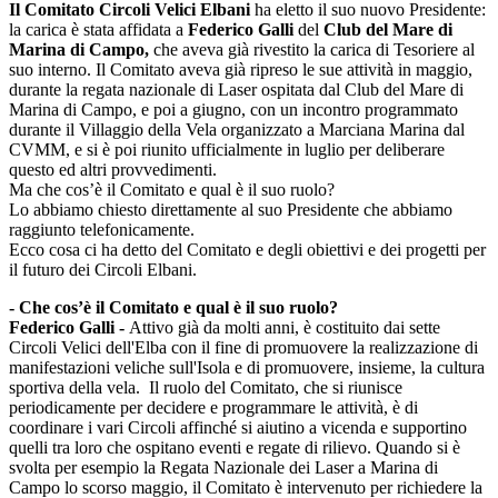
Il Comitato Circoli Velici Elbani
ha eletto il suo nuovo Presidente:
la carica è stata affidata a
Federico Galli
del
Club del Mare di
Marina di Campo,
che aveva già rivestito la carica di Tesoriere al
suo interno. Il Comitato aveva già ripreso le sue attività in maggio,
durante la regata nazionale di Laser ospitata dal Club del Mare di
Marina di Campo, e poi a giugno, con un incontro programmato
durante il Villaggio della Vela organizzato a Marciana Marina dal
CVMM, e si è poi riunito ufficialmente in luglio per deliberare
questo ed altri provvedimenti.
Ma che cos’è il Comitato e qual è il suo ruolo?
Lo abbiamo chiesto direttamente al suo Presidente che abbiamo
raggiunto telefonicamente.
Ecco cosa ci ha detto del Comitato e degli obiettivi e dei progetti per
il futuro dei Circoli Elbani.
- Che cos’è il Comitato e qual è il suo ruolo?
Federico Galli -
Attivo già da molti anni, è costituito dai sette
Circoli Velici dell'Elba con il fine di promuovere la realizzazione di
manifestazioni veliche sull'Isola e di promuovere, insieme, la cultura
sportiva della vela. Il ruolo del Comitato, che si riunisce
periodicamente per decidere e programmare le attività, è di
coordinare i vari Circoli affinché si aiutino a vicenda e supportino
quelli tra loro che ospitano eventi e regate di rilievo. Quando si è
svolta per esempio la Regata Nazionale dei Laser a Marina di
Campo lo scorso maggio, il Comitato è intervenuto per richiedere la