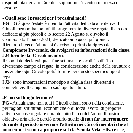
disponibilità dei vari Circoli a supportare l’evento con mezzi e
persone.
- Quali sono i progetti per i prossimi mesi?
FG –
Già quest’estate è ripartita l’attività dedicata alle derive. I
Circoli membri hanno infatti programmato diverse regate di circolo
dedicate ai più piccoli e lo scorso 22 Agosto si è svolto il
Campionato Elbano 2021, dedicato ai ragazzi più grandi.
Riguardo invece l’altura, si è deciso in primis la ripresa del
C
ampionato Invernale, da svolgersi su imbarcazioni della classe
J24 fornite dai Circoli membri.
Il Comitato deciderà quali fine settimana e località sull'Elba
diverranno campo di regata, in considerazione anche delle strutture e
mezzi che ogni Circolo potrà fornire per questo specifico tipo di
regata.
I J24 sono imbarcazioni monotipo a chiglia fissa divertenti e
competitive. Il campionato sarà aperto a tutti.
-E più sul lungo termine?
FG -
Attualmente non tutti i Circoli elbani sono nella condizione,
per ragioni strutturali, economiche o di forza lavoro, di proporre
attività su base regolare durante tutto l’arco dell’anno. Il nostro
obiettivo primario è perciò proprio quello di
non
far
interrompere
durante il periodo invernale l'attività nei Circoli membri che al
momento riescono a proporre solo la Scuola Vela estiva
e che,