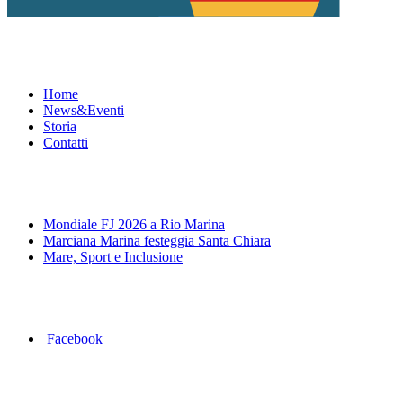
Menu
Home
News&Eventi
Storia
Contatti
News&Eventi
Mondiale FJ 2026 a Rio Marina
Marciana Marina festeggia Santa Chiara
Mare, Sport e Inclusione
Segui la pagina FB della Squadra Agonistica
Facebook
Dove siamo