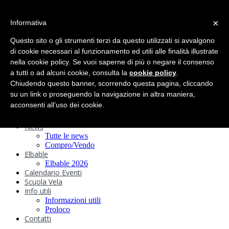
search
×
Informativa
Home
Circolo
Questo sito o gli strumenti terzi da questo utilizzati si avvalgono
Statuto e
di cookie necessari al funzionamento ed utili alle finalità illustrate
nella cookie policy. Se vuoi saperne di più o negare il consenso
Regolamenti
Storia
a tutti o ad alcuni cookie, consulta la
cookie policy
.
Ormeggi
Chiudendo questo banner, scorrendo questa pagina, cliccando
Sede e Servizi
su un link o proseguendo la navigazione in altra maniera,
Attività
acconsenti all’uso dei cookie.
Safeguarding
Webcam
News
Tutte le news
Compro/Vendo
Elbable
Elbable 2026
Calendario Eventi
Scuola Vela
Info utili
Informazioni utili
Proloco
Contatti