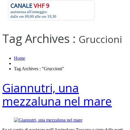
CANALE
VHF 9
assistenza all'ormeggio:
dalle ore 09,00 alle ore 19,30
Tag Archives :
Gruccioni
Home
Tag Archives : "Gruccioni"
Giannutri, una
mezzaluna nel mare
Se vi capita di navigare nell’Arcipelago Toscano e siete dalle parti