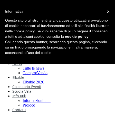
search
×
Informativa
Home
Circolo
Questo sito o gli strumenti terzi da questo utilizzati si avvalgono
Statuto e
di cookie necessari al funzionamento ed utili alle finalità illustrate
nella cookie policy. Se vuoi saperne di più o negare il consenso
Regolamenti
Storia
a tutti o ad alcuni cookie, consulta la
cookie policy
.
Ormeggi
Chiudendo questo banner, scorrendo questa pagina, cliccando
Sede e Servizi
su un link o proseguendo la navigazione in altra maniera,
Attività
acconsenti all’uso dei cookie.
Safeguarding
Webcam
News
Tutte le news
Compro/Vendo
Elbable
Elbable 2026
Calendario Eventi
Scuola Vela
Info utili
Informazioni utili
Proloco
Contatti