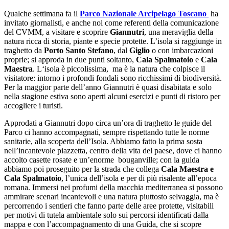
Qualche settimana fa il
Parco Nazionale Arcipelago Toscano
ha
invitato giornalisti, e anche noi come referenti della comunicazione
del CVMM, a visitare e scoprire
Giannutri
, una meraviglia della
natura ricca di storia, piante e specie protette. L’isola si raggiunge in
traghetto da
Porto Santo Stefano
, dal
Giglio
o con imbarcazioni
proprie; si approda in due punti soltanto,
Cala Spalmatoio
e
Cala
Maestra
. L‘isola è piccolissima, ma è la natura che colpisce il
visitatore: intorno i profondi fondali sono ricchissimi di biodiversità.
Per la maggior parte dell’anno Giannutri è quasi disabitata e solo
nella stagione estiva sono aperti alcuni esercizi e punti di ristoro per
accogliere i turisti.
Approdati a Giannutri dopo circa un’ora di traghetto le guide del
Parco ci hanno accompagnati, sempre rispettando tutte le norme
sanitarie, alla scoperta dell’Isola. Abbiamo fatto la prima sosta
nell’incantevole piazzetta, centro della vita del paese, dove ci hanno
accolto casette rosate e un’enorme bouganville; con la guida
abbiamo poi proseguito per la strada che collega
Cala Maestra e
Cala Spalmatoio
, l’unica dell’isola e per di più risalente all’epoca
romana. Immersi nei profumi della macchia mediterranea si possono
ammirare scenari incantevoli e una natura piuttosto selvaggia, ma è
percorrendo i sentieri che fanno parte delle aree protette, visitabili
per motivi di tutela ambientale solo sui percorsi identificati dalla
mappa e con l’accompagnamento di una Guida, che si scopre