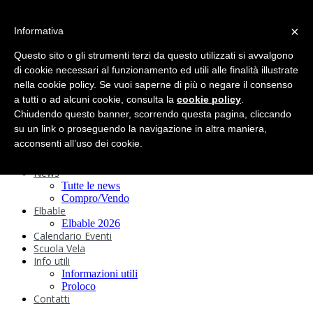
search
×
Informativa
Home
Circolo
Questo sito o gli strumenti terzi da questo utilizzati si avvalgono
Statuto e
di cookie necessari al funzionamento ed utili alle finalità illustrate
nella cookie policy. Se vuoi saperne di più o negare il consenso
Regolamenti
Storia
a tutti o ad alcuni cookie, consulta la
cookie policy
.
Ormeggi
Chiudendo questo banner, scorrendo questa pagina, cliccando
Sede e Servizi
su un link o proseguendo la navigazione in altra maniera,
Attività
acconsenti all’uso dei cookie.
Safeguarding
Webcam
News
Tutte le news
Compro/Vendo
Elbable
Elbable 2026
Calendario Eventi
Scuola Vela
Info utili
Informazioni utili
Proloco
Contatti