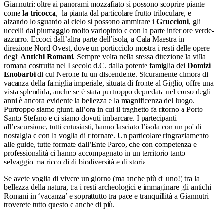
Giannutri: oltre ai panorami mozzafiato si possono scoprire piante
come
la tricocca
, la pianta dal particolare frutto triloculare, e
alzando lo sguardo al cielo si possono ammirare i
Gruccioni
, gli
uccelli dal piumaggio molto variopinto e con la parte inferiore verde-
azzurro. Eccoci dall’altra parte dell’isola, a Cala Maestra in
direzione Nord Ovest, dove un porticciolo mostra i resti delle opere
degli
Antichi Romani
. Sempre volta nella stessa direzione la villa
romana costruita nel I secolo d.C. dalla potente famiglia dei
Domizi
Enobarbi
di cui Nerone fu un discendente. Sicuramente dimora di
vacanza della famiglia imperiale, situata di fronte al Giglio, offre una
vista splendida; anche se è stata purtroppo depredata nel corso degli
anni è ancora evidente la bellezza e la magnificenza del luogo.
Purtroppo siamo giunti all’ora in cui il traghetto fa ritorno a Porto
Santo Stefano e ci siamo dovuti imbarcare. I partecipanti
all’escursione, tutti entusiasti, hanno lasciato l’isola con un po' di
nostalgia e con la voglia di ritornare. Un particolare ringraziamento
alle guide, tutte formate dall’Ente Parco, che con competenza e
professionalità ci hanno accompagnato in un territorio tanto
selvaggio ma ricco di di biodiversità e di storia.
Se avete voglia di vivere un giorno (ma anche più di uno!) tra la
bellezza della natura, tra i resti archeologici e immaginare gli antichi
Romani in ‘vacanza’ e soprattutto tra pace e tranquillità a Giannutri
troverete tutto questo e anche di più.