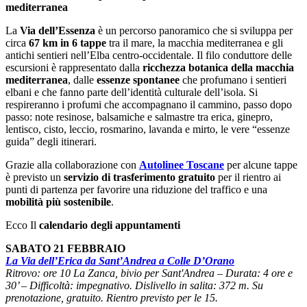
mediterranea
La
Via dell’Essenza
è un percorso panoramico che si sviluppa per
circa
67 km in 6 tappe
tra il mare, la macchia mediterranea e gli
antichi sentieri nell’Elba centro-occidentale. Il filo conduttore delle
escursioni è rappresentato dalla
ricchezza botanica della macchia
mediterranea
, dalle
essenze spontanee
che profumano i sentieri
elbani e che fanno parte dell’identità culturale dell’isola. Si
respireranno i profumi che accompagnano il cammino, passo dopo
passo: note resinose, balsamiche e salmastre tra erica, ginepro,
lentisco, cisto, leccio, rosmarino, lavanda e mirto, le vere “essenze
guida” degli itinerari.
Grazie alla collaborazione con
Autolinee Toscane
per alcune tappe
è previsto un
servizio di trasferimento gratuito
per il rientro ai
punti di partenza per favorire una riduzione del traffico e una
mobilità più sostenibile
.
Ecco Il
calendario degli appuntamenti
SABATO 21 FEBBRAIO
La Via dell’Erica da Sant’Andrea a Colle D’Orano
Ritrovo: ore 10 La Zanca, bivio per Sant'Andrea – Durata: 4 ore e
30’ – Difficoltà: impegnativo. Dislivello in salita: 372 m. Su
prenotazione, gratuito. Rientro previsto per le 15.