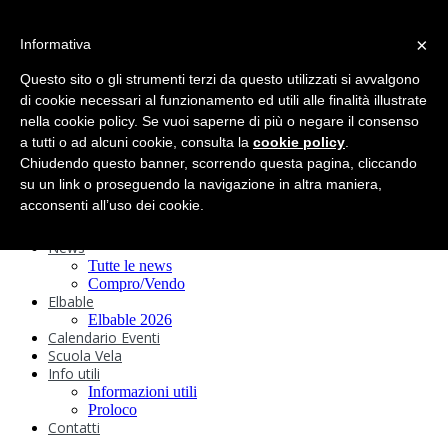
search
×
Informativa
Home
Circolo
Questo sito o gli strumenti terzi da questo utilizzati si avvalgono
Statuto e
di cookie necessari al funzionamento ed utili alle finalità illustrate
nella cookie policy. Se vuoi saperne di più o negare il consenso
Regolamenti
Storia
a tutti o ad alcuni cookie, consulta la
cookie policy
.
Ormeggi
Chiudendo questo banner, scorrendo questa pagina, cliccando
Sede e Servizi
su un link o proseguendo la navigazione in altra maniera,
Attività
acconsenti all’uso dei cookie.
Safeguarding
Webcam
News
Tutte le news
Compro/Vendo
Elbable
Elbable 2026
Calendario Eventi
Scuola Vela
Info utili
Informazioni utili
Proloco
Contatti