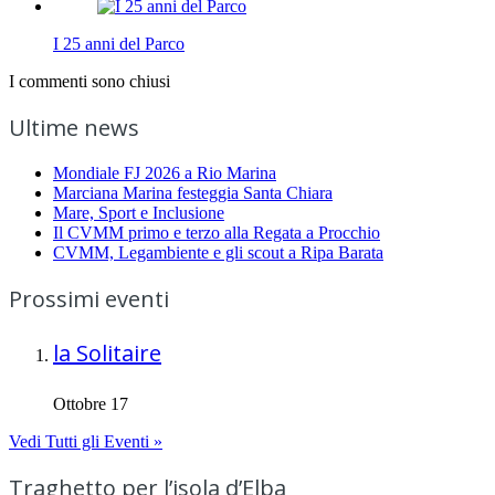
I 25 anni del Parco
I commenti sono chiusi
Ultime news
Mondiale FJ 2026 a Rio Marina
Marciana Marina festeggia Santa Chiara
Mare, Sport e Inclusione
Il CVMM primo e terzo alla Regata a Procchio
CVMM, Legambiente e gli scout a Ripa Barata
Prossimi eventi
la Solitaire
Ottobre 17
Vedi Tutti gli Eventi »
Traghetto per l’isola d’Elba