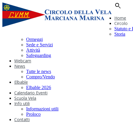
search
Home
Circolo
Statuto e
Storia
Ormeggi
Sede e Servizi
Attività
Safeguarding
Webcam
News
Tutte le news
Compro/Vendo
Elbable
Elbable 2026
Calendario Eventi
Scuola Vela
Info utili
Informazioni utili
Proloco
Contatti