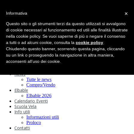
search
×
Informativa
Home
Circolo
Questo sito o gli strumenti terzi da questo utilizzati si avvalgono
Statuto e
di cookie necessari al funzionamento ed utili alle finalità illustrate
nella cookie policy. Se vuoi saperne di più o negare il consenso
Regolamenti
Storia
a tutti o ad alcuni cookie, consulta la
cookie policy
.
Ormeggi
Chiudendo questo banner, scorrendo questa pagina, cliccando
Sede e Servizi
su un link o proseguendo la navigazione in altra maniera,
Attività
acconsenti all’uso dei cookie.
Safeguarding
Webcam
News
Tutte le news
Compro/Vendo
Elbable
Elbable 2026
Calendario Eventi
Scuola Vela
Info utili
Informazioni utili
Proloco
Contatti