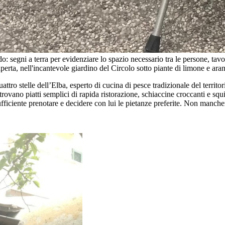
segni a terra per evidenziare lo spazio necessario tra le persone, tavoli
ia aperta, nell'incantevole giardino del Circolo sotto piante di limone e ara
ttro stelle dell’Elba, esperto di cucina di pesce tradizionale del territo
rovano piatti semplici di rapida ristorazione, schiaccine croccanti e squ
ufficiente prenotare e decidere con lui le pietanze preferite. Non manchera