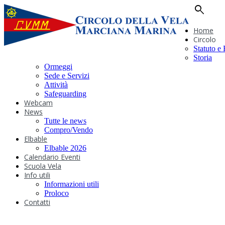
search
Home
Circolo
Statuto e
Storia
Ormeggi
Sede e Servizi
Attività
Safeguarding
Webcam
News
Tutte le news
Compro/Vendo
Elbable
Elbable 2026
Calendario Eventi
Scuola Vela
Info utili
Informazioni utili
Proloco
Contatti