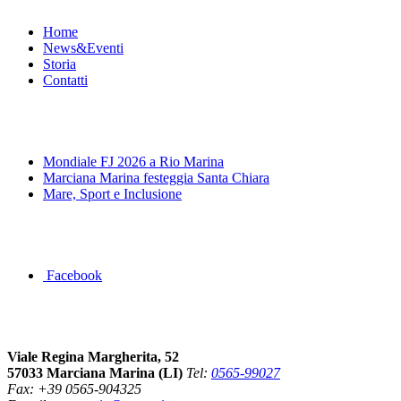
Home
News&Eventi
Storia
Contatti
News&Eventi
Mondiale FJ 2026 a Rio Marina
Marciana Marina festeggia Santa Chiara
Mare, Sport e Inclusione
Segui la pagina FB della Squadra Agonistica
Facebook
Dove siamo
Viale Regina Margherita, 52
57033 Marciana Marina (LI)
Tel:
0565-99027
Fax: +39 0565-904325