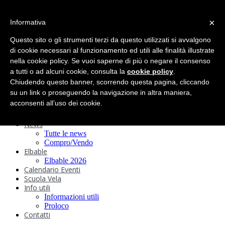
search
×
Informativa
Home
Circolo
Questo sito o gli strumenti terzi da questo utilizzati si avvalgono
Statuto e
di cookie necessari al funzionamento ed utili alle finalità illustrate
nella cookie policy. Se vuoi saperne di più o negare il consenso
Regolamenti
Storia
a tutti o ad alcuni cookie, consulta la
cookie policy
.
Ormeggi
Chiudendo questo banner, scorrendo questa pagina, cliccando
Sede e Servizi
su un link o proseguendo la navigazione in altra maniera,
Attività
acconsenti all’uso dei cookie.
Safeguarding
Webcam
News
Tutte le news
Compro/Vendo
Elbable
Elbable 2026
Calendario Eventi
Scuola Vela
Info utili
Informazioni utili
Proloco
Contatti