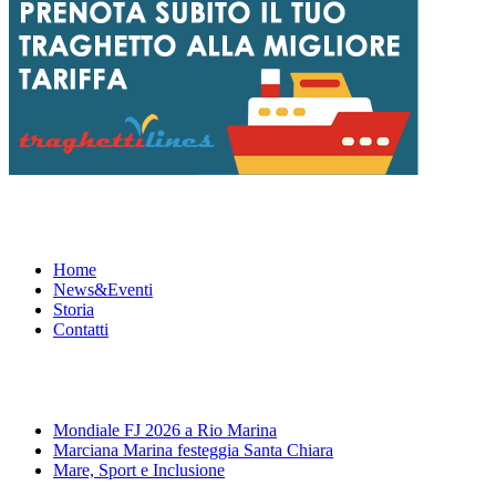
Menu
Home
News&Eventi
Storia
Contatti
News&Eventi
Mondiale FJ 2026 a Rio Marina
Marciana Marina festeggia Santa Chiara
Mare, Sport e Inclusione