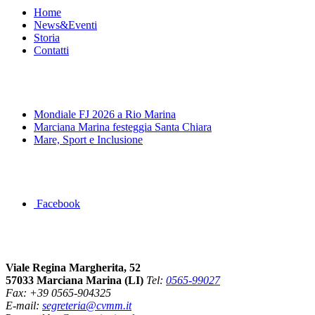
Home
News&Eventi
Storia
Contatti
News&Eventi
Mondiale FJ 2026 a Rio Marina
Marciana Marina festeggia Santa Chiara
Mare, Sport e Inclusione
Segui la pagina FB della Squadra Agonistica
Facebook
Dove siamo
Viale Regina Margherita, 52
57033 Marciana Marina (LI)
Tel:
0565-99027
Fax: +39 0565-904325
E-mail:
segreteria@cvmm.it