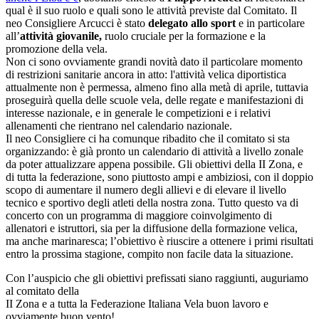
qual è il suo ruolo e quali sono le attività previste dal Comitato. Il
neo Consigliere Arcucci è stato
delegato allo sport
e in particolare
all’
attività giovanile,
ruolo cruciale per la formazione e la
promozione della vela.
Non ci sono ovviamente grandi novità dato il particolare momento
di restrizioni sanitarie ancora in atto: l'attività velica diportistica
attualmente non è permessa, almeno fino alla metà di aprile, tuttavia
proseguirà quella delle scuole vela, delle regate e manifestazioni di
interesse nazionale, e in generale le competizioni e i relativi
allenamenti che rientrano nel calendario nazionale.
Il neo Consigliere ci ha comunque ribadito che il comitato si sta
organizzando: è già pronto un calendario di attività a livello zonale
da poter attualizzare appena possibile. Gli obiettivi della II Zona, e
di tutta la federazione, sono piuttosto ampi e ambiziosi, con il doppio
scopo di aumentare il numero degli allievi e di elevare il livello
tecnico e sportivo degli atleti della nostra zona. Tutto questo va di
concerto con un programma di maggiore coinvolgimento di
allenatori e istruttori, sia per la diffusione della formazione velica,
ma anche marinaresca; l’obiettivo è riuscire a ottenere i primi risultati
entro la prossima stagione, compito non facile data la situazione.
Con l’auspicio che gli obiettivi prefissati siano raggiunti, auguriamo
al comitato della
II Zona e a tutta la Federazione Italiana Vela buon lavoro e
ovviamente buon vento!