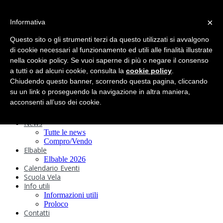
search
×
Informativa
Home
Circolo
Questo sito o gli strumenti terzi da questo utilizzati si avvalgono
Statuto e
di cookie necessari al funzionamento ed utili alle finalità illustrate
nella cookie policy. Se vuoi saperne di più o negare il consenso
Regolamenti
Storia
a tutti o ad alcuni cookie, consulta la
cookie policy
.
Ormeggi
Chiudendo questo banner, scorrendo questa pagina, cliccando
Sede e Servizi
su un link o proseguendo la navigazione in altra maniera,
Attività
acconsenti all’uso dei cookie.
Safeguarding
Webcam
News
Tutte le news
Compro/Vendo
Elbable
Elbable 2026
Calendario Eventi
Scuola Vela
Info utili
Informazioni utili
Proloco
Contatti