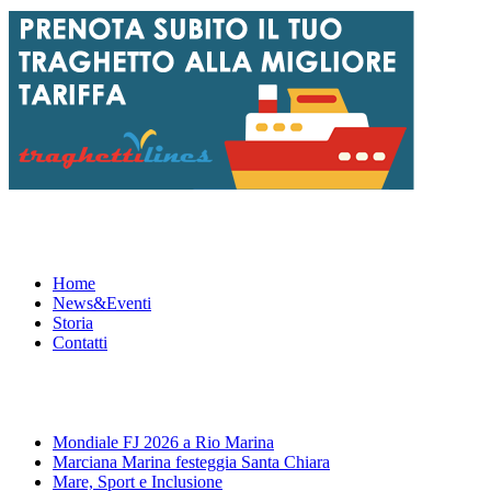
Menu
Home
News&Eventi
Storia
Contatti
News&Eventi
Mondiale FJ 2026 a Rio Marina
Marciana Marina festeggia Santa Chiara
Mare, Sport e Inclusione