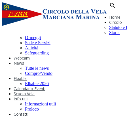
search
Home
Circolo
Statuto e
Storia
Ormeggi
Sede e Servizi
Attività
Safeguarding
Webcam
News
Tutte le news
Compro/Vendo
Elbable
Elbable 2026
Calendario Eventi
Scuola Vela
Info utili
Informazioni utili
Proloco
Contatti