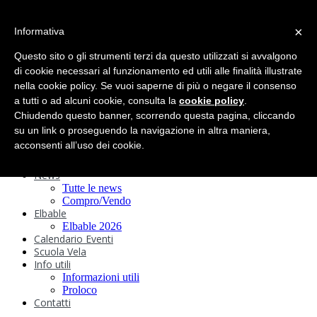
search
×
Informativa
Home
Circolo
Questo sito o gli strumenti terzi da questo utilizzati si avvalgono
Statuto e
di cookie necessari al funzionamento ed utili alle finalità illustrate
nella cookie policy. Se vuoi saperne di più o negare il consenso
Regolamenti
Storia
a tutti o ad alcuni cookie, consulta la
cookie policy
.
Ormeggi
Chiudendo questo banner, scorrendo questa pagina, cliccando
Sede e Servizi
su un link o proseguendo la navigazione in altra maniera,
Attività
acconsenti all’uso dei cookie.
Safeguarding
Webcam
News
Tutte le news
Compro/Vendo
Elbable
Elbable 2026
Calendario Eventi
Scuola Vela
Info utili
Informazioni utili
Proloco
Contatti