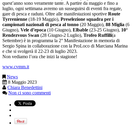
quest’anno sono veramente tante. A partire da maggio e fino a
luglio, ogni settimana avremo un susseguirsi di eventi fra regate,
gare di pesca e raduni. Oltre alle manifestazioni sportive
Route
Tyrrenienne
(18-19 Maggio),
Preselezione squadra per i
campionati nazionali di pesca al tonno
(20 Maggio),
88 Miglia
(6
Giugno),
Vele d’epoca
(10 Giugno),
Elbable
(23-25 Giugno),
10°
Rendezvous Swan
(28 Giugno-2 Luglio),
Trofeo Ruffilli
(a
Settembre) è in programma la 2° Manifestazione in memoria di
Sergio Spina in collaborazione con la ProLoco di Marciana Marina
e che si svolgerà il 22-23 di luglio 2023.
Non vediamo l’ora che inizi la stagione!
www.cvmm.it
News
8 Maggio 2023
Chiara Benedettini
Non ci sono commenti