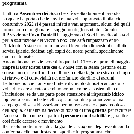
programma
L’ultima
Assemblea dei Soci
che si è svolta durante il periodo
pasquale ha portato belle novità: una volta approvato il bilancio
consuntivo 2022 si è passati infatti a vari argomenti, alcuni dei quali
promettono di migliorare il soggiorno degli ospiti del Circolo.
Il
Presidente Enzo Danielli
ha aggiornato i Soci in merito ai lavori
per la sostituzione del vecchio box, che sarà rimpiazzato entro
l’inizio dell’estate con uno nuovo di identiche dimensioni e adibito a
servizi igienici dedicati agli ospiti dei nostri pontili, specialmente
quelli in transito.
Ancora buone notizie per chi frequenta il Circolo: i primi di maggio
riapre il Bar-Ristorante del CVMM
con la stessa gestione dello
scorso anno, che offrirà fin dall’inizio della stagione estiva un luogo
di ritrovo e di convivialità nel profumato giardino di agrumi.
Le buone notizie non sono finite e il Circolo dimostra ancora una
volta di essere attento a temi importanti come la sostenibilità e
l’inclusione: se da una parte pone attenzione al
risparmio idrico
togliendo le manichette dell’acqua ai pontili e promuovendo una
campagna di sensibilizzazione per un uso oculato e parsimonioso
dell’acqua, dall’altra ha deciso di dotarsi di una
gruetta
per facilitare
l’accesso alle barche da parte di
persone con disabilità
e garantire
così facile accesso e movimento.
Il Circolo inoltre riprende alla grande la stagione degli eventi con la
conferma delle manifestazioni sportive in programma, che