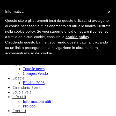
search
×
Informativa
Home
Circolo
Questo sito o gli strumenti terzi da questo utilizzati si avvalgono
Statuto e
di cookie necessari al funzionamento ed utili alle finalità illustrate
nella cookie policy. Se vuoi saperne di più o negare il consenso
Regolamenti
Storia
a tutti o ad alcuni cookie, consulta la
cookie policy
.
Ormeggi
Chiudendo questo banner, scorrendo questa pagina, cliccando
Sede e Servizi
su un link o proseguendo la navigazione in altra maniera,
Attività
acconsenti all’uso dei cookie.
Safeguarding
Webcam
News
Tutte le news
Compro/Vendo
Elbable
Elbable 2026
Calendario Eventi
Scuola Vela
Info utili
Informazioni utili
Proloco
Contatti