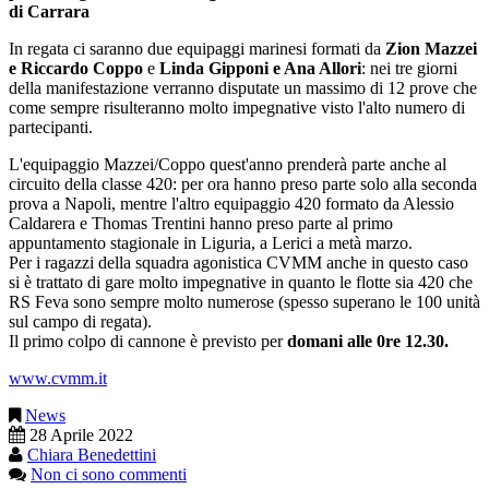
di Carrara
In regata ci saranno due equipaggi marinesi formati da
Zion Mazzei
e Riccardo Coppo
e
Linda Gipponi e Ana Allori
: nei tre giorni
della manifestazione verranno disputate un massimo di 12 prove che
come sempre risulteranno molto impegnative visto l'alto numero di
partecipanti.
L'equipaggio Mazzei/Coppo quest'anno prenderà parte anche al
circuito della classe 420: per ora hanno preso parte solo alla seconda
prova a Napoli, mentre l'altro equipaggio 420 formato da Alessio
Caldarera e Thomas Trentini hanno preso parte al primo
appuntamento stagionale in Liguria, a Lerici a metà marzo.
Per i ragazzi della squadra agonistica CVMM anche in questo caso
si è trattato di gare molto impegnative in quanto le flotte sia 420 che
RS Feva sono sempre molto numerose (spesso superano le 100 unità
sul campo di regata).
Il primo colpo di cannone è previsto per
domani alle 0re 12.30.
www.cvmm.it
News
28 Aprile 2022
Chiara Benedettini
Non ci sono commenti