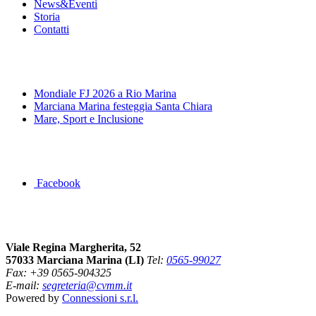
News&Eventi
Storia
Contatti
News&Eventi
Mondiale FJ 2026 a Rio Marina
Marciana Marina festeggia Santa Chiara
Mare, Sport e Inclusione
Segui la pagina FB della Squadra Agonistica
Facebook
Dove siamo
Viale Regina Margherita, 52
57033 Marciana Marina (LI)
Tel:
0565-99027
Fax: +39 0565-904325
E-mail:
segreteria@cvmm.it
Powered by
Connessioni s.r.l.