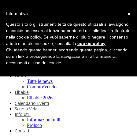
search
×
Informativa
Home
Circolo
Questo sito o gli strumenti terzi da questo utilizzati si avvalgono
Statuto e
di cookie necessari al funzionamento ed utili alle finalità illustrate
nella cookie policy. Se vuoi saperne di più o negare il consenso
Regolamenti
Storia
a tutti o ad alcuni cookie, consulta la
cookie policy
.
Ormeggi
Chiudendo questo banner, scorrendo questa pagina, cliccando
Sede e Servizi
su un link o proseguendo la navigazione in altra maniera,
Attività
acconsenti all’uso dei cookie.
Safeguarding
Webcam
News
Tutte le news
Compro/Vendo
Elbable
Elbable 2026
Calendario Eventi
Scuola Vela
Info utili
Informazioni utili
Proloco
Contatti