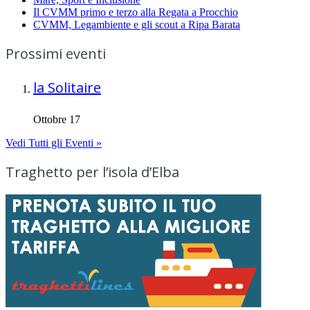
Il CVMM primo e terzo alla Regata a Procchio
CVMM, Legambiente e gli scout a Ripa Barata
Prossimi eventi
la Solitaire
Ottobre 17
Vedi Tutti gli Eventi »
Traghetto per l’isola d’Elba