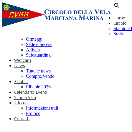
search
Home
Circolo
Statuto e
Storia
Ormeggi
Sede e Servizi
Attività
Safeguarding
Webcam
News
Tutte le news
Compro/Vendo
Elbable
Elbable 2026
Calendario Eventi
Scuola Vela
Info utili
Informazioni utili
Proloco
Contatti