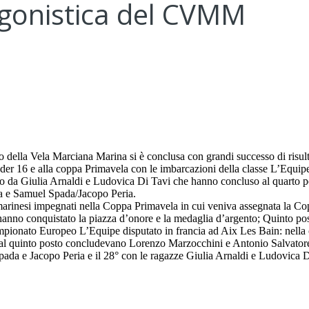
’agonistica del CVMM
 della Vela Marciana Marina si è conclusa con grandi successo di risultat
der 16 e alla coppa Primavela con le imbarcazioni della classe L’Equip
a Giulia Arnaldi e Ludovica Di Tavi che hanno concluso al quarto posto,
a e Samuel Spada/Jacopo Peria.
 marinesi impegnati nella Coppa Primavela in cui veniva assegnata la Co
nno conquistato la piazza d’onore e la medaglia d’argento; Quinto pos
l Campionato Europeo L’Equipe disputato in francia ad Aix Les Bain: ne
ntre al quinto posto concludevano Lorenzo Marzocchini e Antonio Salvat
ada e Jacopo Peria e il 28° con le ragazze Giulia Arnaldi e Ludovica D