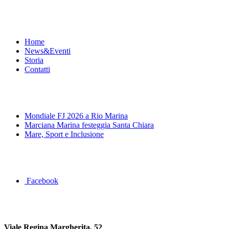
Menu
Home
News&Eventi
Storia
Contatti
News&Eventi
Mondiale FJ 2026 a Rio Marina
Marciana Marina festeggia Santa Chiara
Mare, Sport e Inclusione
Segui la pagina FB della Squadra Agonistica
Facebook
Dove siamo
Viale Regina Margherita, 52