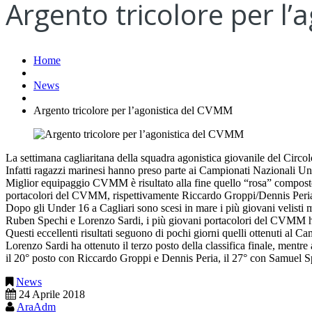
Argento tricolore per l
Home
News
Argento tricolore per l’agonistica del CVMM
La settimana cagliaritana della squadra agonistica giovanile del Circolo
Infatti ragazzi marinesi hanno preso parte ai Campionati Nazionali Un
Miglior equipaggio CVMM è risultato alla fine quello “rosa” composto d
portacolori del CVMM, rispettivamente Riccardo Groppi/Dennis Peri
Dopo gli Under 16 a Cagliari sono scesi in mare i più giovani velisti
Ruben Spechi e Lorenzo Sardi, i più giovani portacolori del CVMM ha
Questi eccellenti risultati seguono di pochi giorni quelli ottenuti a
Lorenzo Sardi ha ottenuto il terzo posto della classifica finale, me
il 20° posto con Riccardo Groppi e Dennis Peria, il 27° con Samuel Sp
News
24 Aprile 2018
AraAdm