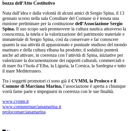
bozza dell’Atto Costitutivo
Nata dall’idea e dalla volontà di alcuni amici di Sergio Spina, il 13
gennaio scorso nella sala Consiliare del Comune si è tenuta una
riunione preliminare per la costituzione
dell’Associazione Sergio
Spina.
Il suo scopo sarà promuovere la cultura nautica attraverso la
conoscenza, la tutela e la valorizzazione del patrimonio materiale e
immateriale di Sergio Spina, così da conservare e far conoscere
quanto la sua attività di appassionato e puntuale studioso del mondo
marinaro e della cultura elbana ha prodotto; il sodalizio punterà
anche ad attivare, in coerenza con l’attività di Spina, iniziative per
valorizzare la documentazione dei rapporti culturali, commerciali e
di mare fra l’Isola d’Elba, la Liguria, la Corsica, la Sardegna e tutto
il mare Mediterraneo.
Tra i soggetti promotori ci sono già il
CVMM, la Proloco e il
Comune di Marciana Marina,
l’associazione è aperta a chiunque
vorrà farne parte e impegnarsi in coerenza con le sue finalità.
www.cvmm.it
www.comunemarcianamarina.it
prolocomarcianamarina