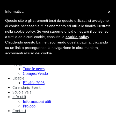
search
×
Informativa
Home
Circolo
Questo sito o gli strumenti terzi da questo utilizzati si avvalgono
Statuto e
di cookie necessari al funzionamento ed utili alle finalità illustrate
nella cookie policy. Se vuoi saperne di più o negare il consenso
Regolamenti
Storia
a tutti o ad alcuni cookie, consulta la
cookie policy
.
Ormeggi
Chiudendo questo banner, scorrendo questa pagina, cliccando
Sede e Servizi
su un link o proseguendo la navigazione in altra maniera,
Attività
acconsenti all’uso dei cookie.
Safeguarding
Webcam
News
Tutte le news
Compro/Vendo
Elbable
Elbable 2026
Calendario Eventi
Scuola Vela
Info utili
Informazioni utili
Proloco
Contatti