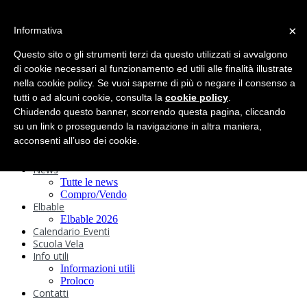
search
×
Informativa
Home
Circolo
Questo sito o gli strumenti terzi da questo utilizzati si avvalgono
Statuto e
di cookie necessari al funzionamento ed utili alle finalità illustrate
nella cookie policy. Se vuoi saperne di più o negare il consenso a
Regolamenti
Storia
tutti o ad alcuni cookie, consulta la
cookie policy
.
Ormeggi
Chiudendo questo banner, scorrendo questa pagina, cliccando
Sede e Servizi
su un link o proseguendo la navigazione in altra maniera,
Attività
acconsenti all’uso dei cookie.
Safeguarding
Webcam
News
Tutte le news
Compro/Vendo
Elbable
Elbable 2026
Calendario Eventi
Scuola Vela
Info utili
Informazioni utili
Proloco
Contatti