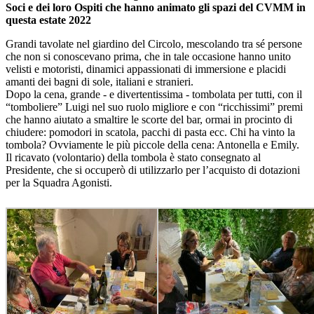
Soci e dei loro Ospiti che hanno animato gli spazi del CVMM in
questa estate 2022
Grandi tavolate nel giardino del Circolo, mescolando tra sé persone
che non si conoscevano prima, che in tale occasione hanno unito
velisti e motoristi, dinamici appassionati di immersione e placidi
amanti dei bagni di sole, italiani e stranieri.
Dopo la cena, grande - e divertentissima - tombolata per tutti, con il
“tomboliere” Luigi nel suo ruolo migliore e con “ricchissimi” premi
che hanno aiutato a smaltire le scorte del bar, ormai in procinto di
chiudere: pomodori in scatola, pacchi di pasta ecc. Chi ha vinto la
tombola? Ovviamente le più piccole della cena: Antonella e Emily.
Il ricavato (volontario) della tombola è stato consegnato al
Presidente, che si occuperò di utilizzarlo per l’acquisto di dotazioni
per la Squadra Agonisti.