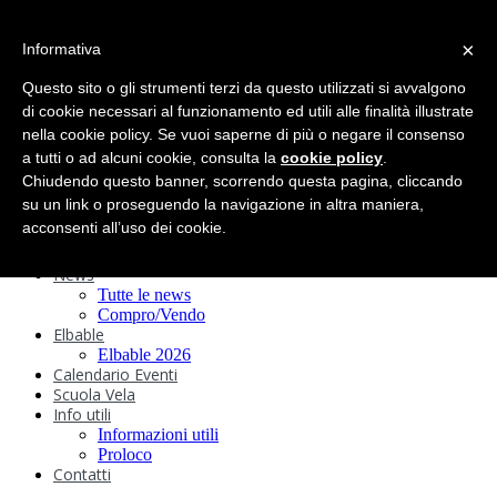
search
×
Informativa
Home
Circolo
Questo sito o gli strumenti terzi da questo utilizzati si avvalgono
Statuto e
di cookie necessari al funzionamento ed utili alle finalità illustrate
nella cookie policy. Se vuoi saperne di più o negare il consenso
Regolamenti
Storia
a tutti o ad alcuni cookie, consulta la
cookie policy
.
Ormeggi
Chiudendo questo banner, scorrendo questa pagina, cliccando
Sede e Servizi
su un link o proseguendo la navigazione in altra maniera,
Attività
acconsenti all’uso dei cookie.
Safeguarding
Webcam
News
Tutte le news
Compro/Vendo
Elbable
Elbable 2026
Calendario Eventi
Scuola Vela
Info utili
Informazioni utili
Proloco
Contatti