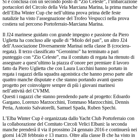
Si è conclusa con un secondo posto di “Zio Celeste”, l’imbarcazione
portacolori del Circolo della Vela Marciana Marina, la prima manche
dell’Elba Winter Cup che nell’ultima prova prima delle feste
natalizie ha visto l’assegnazione del Trofeo Vespucci nella prova
costiera sul percorso Portoferraio-Marciana Marina.
Il J24 marinese guidato con grande impegno e passione da Piero
Uglietta ha concluso alle spalle di “Miolo del pan”, un altro J24
dell’Associazione Diversamente Marinai nella classe B (crociera-
regata). Il terzo classificato “Geronimo” ha terminato a pari
punteggio con “Zio Celeste”, ma il comitato di regata ha ritenuto di
assegnare a quest’ultimo la piazza d’onore per premiare il lavoro
fatto da Piero Uglietta che con Laura Lucchini hanno portato in
regata i ragazzi della squadra agonistica che hanno preso parte alle
quattro manche disputate e che stanno portando avanti questo
progetto per coinvolgere sempre di più i giovani marinesi
nell’attività del CVMM.
Questi i ragazzi che stanno prendendo parte al progetto: Edoardo
Gargano, Lorenzo Marzocchini, Tommaso Marzocchini, Dennis
Peria, Antonio Salvatorelli, Samuel Spada, Ruben Spechi.
L’Elba Winter Cup è organizzata dallo Yacht Club Portoferraio con
la collaborazione del Comitato Circoli Velici Elbani: la seconda
manche prenderà il via il prossimo 24 gennaio 2016 e continuerà nei
giorni 14/28 febbraio e 13 marzo. Oltre alla classe B che ha visto in