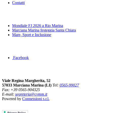
Contatti
News&Eventi
Mondiale FJ 2026 a Rio Marina
Marciana Marina festeggia Santa Chiara
Mare, Sport e Inclusione
Segui la pagina FB della Squadra Agonistica
Facebook
Dove siamo
Viale Regina Margherita, 52
57033 Marciana Marina (LI)
Tel:
0565-99027
Fax: +39 0565-904325
E-mail:
segreteria@cvmm.it
Powered by
Connessioni s.r.l.