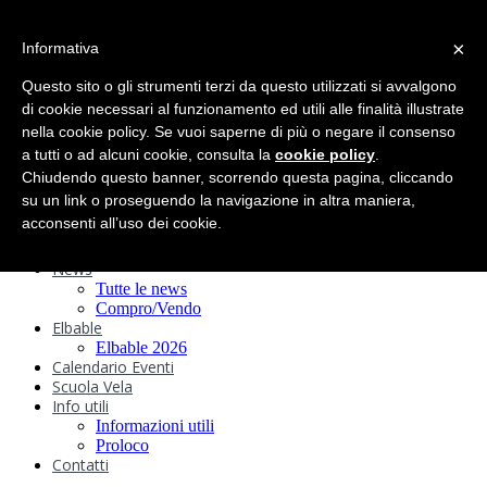
search
×
Informativa
Home
Circolo
Questo sito o gli strumenti terzi da questo utilizzati si avvalgono
Statuto e
di cookie necessari al funzionamento ed utili alle finalità illustrate
nella cookie policy. Se vuoi saperne di più o negare il consenso
Regolamenti
Storia
a tutti o ad alcuni cookie, consulta la
cookie policy
.
Ormeggi
Chiudendo questo banner, scorrendo questa pagina, cliccando
Sede e Servizi
su un link o proseguendo la navigazione in altra maniera,
Attività
acconsenti all’uso dei cookie.
Safeguarding
Webcam
News
Tutte le news
Compro/Vendo
Elbable
Elbable 2026
Calendario Eventi
Scuola Vela
Info utili
Informazioni utili
Proloco
Contatti