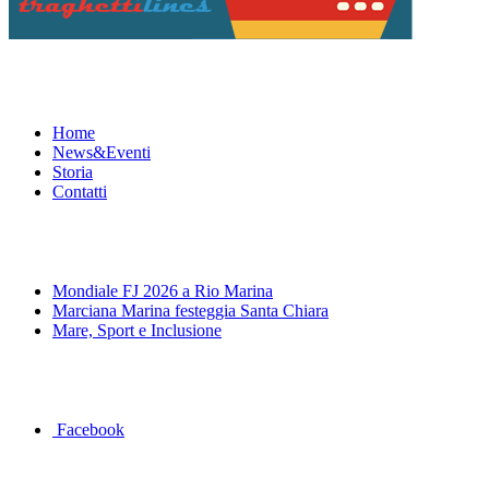
Menu
Home
News&Eventi
Storia
Contatti
News&Eventi
Mondiale FJ 2026 a Rio Marina
Marciana Marina festeggia Santa Chiara
Mare, Sport e Inclusione
Segui la pagina FB della Squadra Agonistica
Facebook
Dove siamo