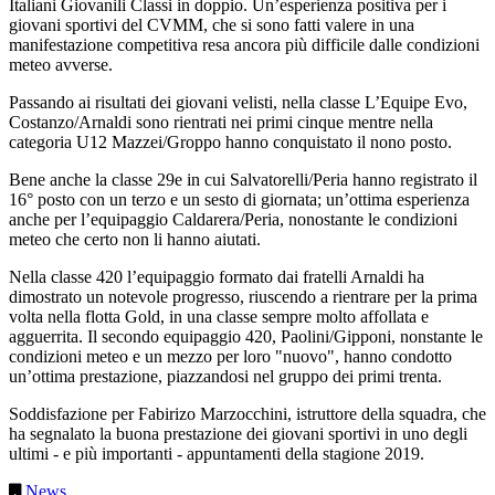
Italiani Giovanili Classi in doppio. Un’esperienza positiva per i
giovani sportivi del CVMM, che si sono fatti valere in una
manifestazione competitiva resa ancora più difficile dalle condizioni
meteo avverse.
Passando ai risultati dei giovani velisti, nella classe L’Equipe Evo,
Costanzo/Arnaldi sono rientrati nei primi cinque mentre nella
categoria U12 Mazzei/Groppo hanno conquistato il nono posto.
Bene anche la classe 29e in cui Salvatorelli/Peria hanno registrato il
16° posto con un terzo e un sesto di giornata; un’ottima esperienza
anche per l’equipaggio Caldarera/Peria, nonostante le condizioni
meteo che certo non li hanno aiutati.
Nella classe 420 l’equipaggio formato dai fratelli Arnaldi ha
dimostrato un notevole progresso, riuscendo a rientrare per la prima
volta nella flotta Gold, in una classe sempre molto affollata e
agguerrita. Il secondo equipaggio 420, Paolini/Gipponi, nonstante le
condizioni meteo e un mezzo per loro "nuovo", hanno condotto
un’ottima prestazione, piazzandosi nel gruppo dei primi trenta.
Soddisfazione per Fabirizo Marzocchini, istruttore della squadra, che
ha segnalato la buona prestazione dei giovani sportivi in uno degli
ultimi - e più importanti - appuntamenti della stagione 2019.
News