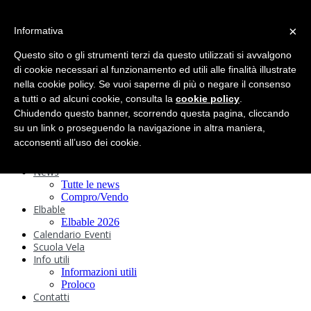
search
×
Informativa
Home
Circolo
Questo sito o gli strumenti terzi da questo utilizzati si avvalgono
Statuto e
di cookie necessari al funzionamento ed utili alle finalità illustrate
nella cookie policy. Se vuoi saperne di più o negare il consenso
Regolamenti
Storia
a tutti o ad alcuni cookie, consulta la
cookie policy
.
Ormeggi
Chiudendo questo banner, scorrendo questa pagina, cliccando
Sede e Servizi
su un link o proseguendo la navigazione in altra maniera,
Attività
acconsenti all’uso dei cookie.
Safeguarding
Webcam
News
Tutte le news
Compro/Vendo
Elbable
Elbable 2026
Calendario Eventi
Scuola Vela
Info utili
Informazioni utili
Proloco
Contatti