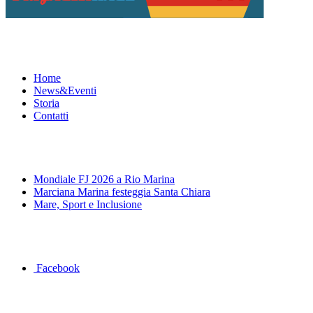
Menu
Home
News&Eventi
Storia
Contatti
News&Eventi
Mondiale FJ 2026 a Rio Marina
Marciana Marina festeggia Santa Chiara
Mare, Sport e Inclusione
Segui la pagina FB della Squadra Agonistica
Facebook
Dove siamo