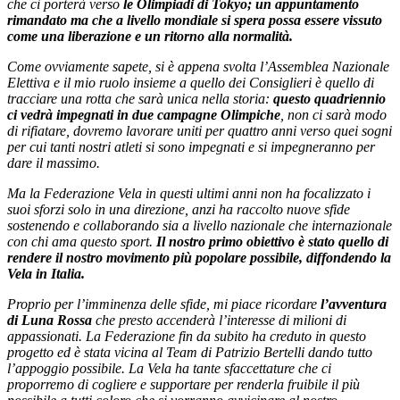
che ci porterà verso
le Olimpiadi di Tokyo; un appuntamento
rimandato ma che a livello mondiale si spera possa essere vissuto
come una liberazione e un ritorno alla normalità.
Come ovviamente sapete, si è appena svolta l’Assemblea Nazionale
Elettiva e il mio ruolo insieme a quello dei Consiglieri è quello di
tracciare una rotta che sarà unica nella storia:
questo quadriennio
ci vedrà impegnati in due campagne Olimpiche
, non ci sarà modo
di rifiatare, dovremo lavorare uniti per quattro anni verso quei sogni
per cui tanti nostri atleti si sono impegnati e si impegneranno per
dare il massimo.
Ma la Federazione Vela in questi ultimi anni non ha focalizzato i
suoi sforzi solo in una direzione, anzi ha raccolto nuove sfide
sostenendo e collaborando sia a livello nazionale che internazionale
con chi ama questo sport.
Il nostro primo obiettivo è stato quello di
rendere il nostro movimento più popolare possibile, diffondendo la
Vela in Italia.
Proprio per l’imminenza delle sfide, mi piace ricordare
l’avventura
di Luna Rossa
che presto accenderà l’interesse di milioni di
appassionati. La Federazione fin da subito ha creduto in questo
progetto ed è stata vicina al Team di Patrizio Bertelli dando tutto
l’appoggio possibile. La Vela ha tante sfaccettature che ci
proporremo di cogliere e supportare per renderla fruibile il più