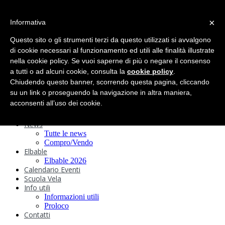
search
×
Informativa
Home
Circolo
Questo sito o gli strumenti terzi da questo utilizzati si avvalgono
Statuto e
di cookie necessari al funzionamento ed utili alle finalità illustrate
nella cookie policy. Se vuoi saperne di più o negare il consenso
Regolamenti
Storia
a tutti o ad alcuni cookie, consulta la
cookie policy
.
Ormeggi
Chiudendo questo banner, scorrendo questa pagina, cliccando
Sede e Servizi
su un link o proseguendo la navigazione in altra maniera,
Attività
acconsenti all’uso dei cookie.
Safeguarding
Webcam
News
Tutte le news
Compro/Vendo
Elbable
Elbable 2026
Calendario Eventi
Scuola Vela
Info utili
Informazioni utili
Proloco
Contatti