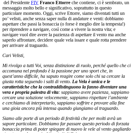
del Presidente
FIV
Franco Ettorre
che contiene, ci è sembrato, un
messaggio molto bello e significativo, soprattutto in questo
particolare momento. Oggi, scrive Ettorre, siamo diventati tutti un
po’ velisti, anche senza saper nulla di andature e venti: dobbiamo
aspettare che passi la bonaccia (o forse è meglio dire la tempesta!)
per riprendere a navigare, così come a vivere la nostra vita; e
navigare vuol dire avere la pazienza di aspettare il vento ma anche
saperlo affrontare, decidere quale vela issare e quale rotta prendere
per arrivare al traguardo.
Cari Velisti,
Mi rivolgo a tutti Voi, senza distinzione di ruolo, perché quello che ci
accomuna nel profondo è la passione per uno sport che, in
quest’anno difficile, ha saputo reagire come solo chi sa cercare la
giusta rotta seguendo i salti di vento.
La Vela è unica e le
caratteristiche che la contraddistinguono la fanno diventare una
vera e propria palestra di vita
: sappiamo avere pazienza, sappiamo
cercare una soluzione velocemente, sappiamo rispettare l’ambiente
e cerchiamo di interpretarlo, sappiamo soffrire e provare alla fine
una gioia ancora più intensa quando giungiamo al traguardo.
Siamo alle porte di un periodo di festività che per molti avrà un
sapore particolare. Dobbiamo far passare questo periodo di forzata
bonaccia prima di poter spiegare di nuovo le vele al vento gagliardo