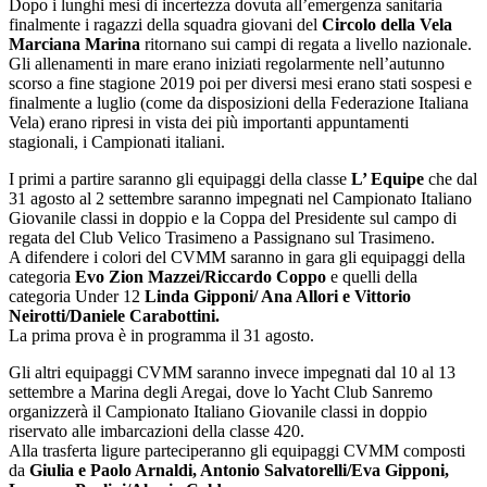
Dopo i lunghi mesi di incertezza dovuta all’emergenza sanitaria
finalmente i ragazzi della squadra giovani del
Circolo della Vela
Marciana Marina
ritornano sui campi di regata a livello nazionale.
Gli allenamenti in mare erano iniziati regolarmente nell’autunno
scorso a fine stagione 2019 poi per diversi mesi erano stati sospesi e
finalmente a luglio (come da disposizioni della Federazione Italiana
Vela) erano ripresi in vista dei più importanti appuntamenti
stagionali, i Campionati italiani.
I primi a partire saranno gli equipaggi della classe
L’ Equipe
che dal
31 agosto al 2 settembre saranno impegnati nel Campionato Italiano
Giovanile classi in doppio e la Coppa del Presidente sul campo di
regata del Club Velico Trasimeno a Passignano sul Trasimeno.
A difendere i colori del CVMM saranno in gara gli equipaggi della
categoria
Evo Zion Mazzei/Riccardo Coppo
e quelli della
categoria Under 12
Linda Gipponi/ Ana Allori e Vittorio
Neirotti/Daniele Carabottini.
La prima prova è in programma il 31 agosto.
Gli altri equipaggi CVMM saranno invece impegnati dal 10 al 13
settembre a Marina degli Aregai, dove lo Yacht Club Sanremo
organizzerà il Campionato Italiano Giovanile classi in doppio
riservato alle imbarcazioni della classe 420.
Alla trasferta ligure parteciperanno gli equipaggi CVMM composti
da
Giulia e Paolo Arnaldi, Antonio Salvatorelli/Eva Gipponi,