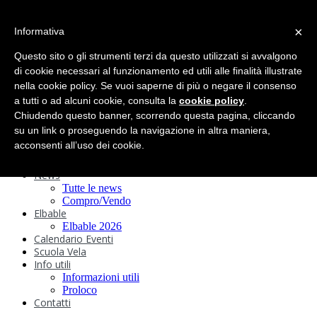
search
×
Informativa
Home
Circolo
Questo sito o gli strumenti terzi da questo utilizzati si avvalgono
Statuto e
di cookie necessari al funzionamento ed utili alle finalità illustrate
nella cookie policy. Se vuoi saperne di più o negare il consenso
Regolamenti
Storia
a tutti o ad alcuni cookie, consulta la
cookie policy
.
Ormeggi
Chiudendo questo banner, scorrendo questa pagina, cliccando
Sede e Servizi
su un link o proseguendo la navigazione in altra maniera,
Attività
acconsenti all’uso dei cookie.
Safeguarding
Webcam
News
Tutte le news
Compro/Vendo
Elbable
Elbable 2026
Calendario Eventi
Scuola Vela
Info utili
Informazioni utili
Proloco
Contatti