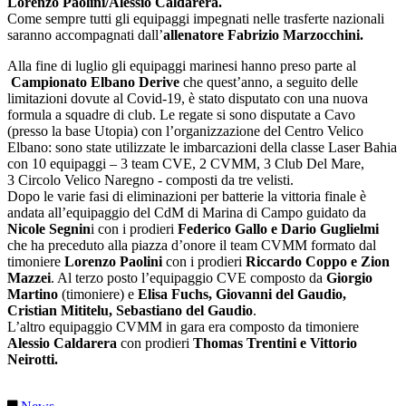
Lorenzo Paolini/Alessio Caldarera.
Come sempre tutti gli equipaggi impegnati nelle trasferte nazionali
saranno accompagnati dall’
allenatore Fabrizio Marzocchini.
Alla fine di luglio gli equipaggi marinesi hanno preso parte al
Campionato Elbano Derive
che quest’anno, a seguito delle
limitazioni dovute al Covid-19, è stato disputato con una nuova
formula a squadre di club. Le regate si sono disputate a Cavo
(presso la base Utopia) con l’organizzazione del Centro Velico
Elbano: sono state utilizzate le imbarcazioni della classe Laser Bahia
con 10 equipaggi – 3 team CVE, 2 CVMM, 3 Club Del Mare,
3 Circolo Velico Naregno - composti da tre velisti.
Dopo le varie fasi di eliminazioni per batterie la vittoria finale è
andata all’equipaggio del CdM di Marina di Campo guidato da
Nicole Segnin
i con i prodieri
Federico Gallo e Dario Guglielmi
che ha preceduto alla piazza d’onore il team CVMM formato dal
timoniere
Lorenzo Paolini
con i prodieri
Riccardo Coppo e Zion
Mazzei
. Al terzo posto l’equipaggio CVE composto da
Giorgio
Martino
(timoniere) e
Elisa Fuchs,
Giovanni del Gaudio,
Cristian Mititelu, Sebastiano del Gaudio
.
L’altro equipaggio CVMM in gara era composto da timoniere
Alessio Caldarera
con prodieri
Thomas Trentini e Vittorio
Neirotti.