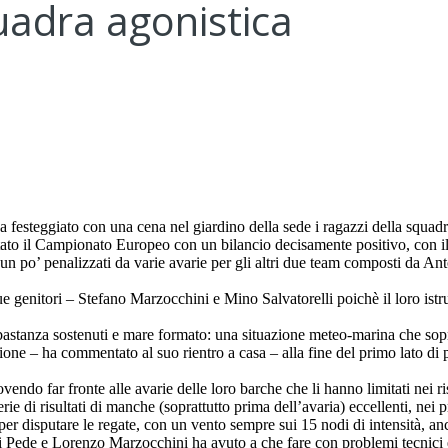
uadra agonistica
a festeggiato con una cena nel giardino della sede i ragazzi della squad
ato il Campionato Europeo con un bilancio decisamente positivo, con il 
ti un po’ penalizzati da varie avarie per gli altri due team composti da 
 due genitori – Stefano Marzocchini e Mino Salvatorelli poichè il loro is
tanza sostenuti e mare formato: una situazione meteo-marina che sopratt
ne – ha commentato al suo rientro a casa – alla fine del primo lato di p
ndo far fronte alle avarie delle loro barche che li hanno limitati nei r
 di risultati di manche (soprattutto prima dell’avaria) eccellenti, nei pr
r disputare le regate, con un vento sempre sui 15 nodi di intensità, anc
e e Lorenzo Marzocchini ha avuto a che fare con problemi tecnici e av