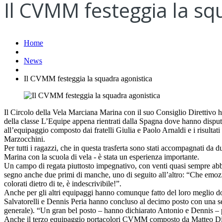
Il CVMM festeggia la sq
Home
News
Il CVMM festeggia la squadra agonistica
Il Circolo della Vela Marciana Marina con il suo Consiglio Direttivo h
della classe L’Equipe appena rientrati dalla Spagna dove hanno disput
all’equipaggio composto dai fratelli Giulia e Paolo Arnaldi e i risulta
Marzocchini.
Per tutti i ragazzi, che in questa trasferta sono stati accompagnati da
Marina con la scuola di vela - è stata un esperienza importante.
Un campo di regata piuttosto impegnativo, con venti quasi sempre abbas
segno anche due primi di manche, uno di seguito all’altro: “Che emozio
colorati dietro di te, è indescrivibile!”.
Anche per gli altri equipaggi hanno comunque fatto del loro meglio dove
Salvatorelli e Dennis Peria hanno concluso al decimo posto con una serie
generale). “Un gran bel posto – hanno dichiarato Antonio e Dennis – pe
Anche il terzo equipaggio portacolori CVMM composto da Matteo Di Ped