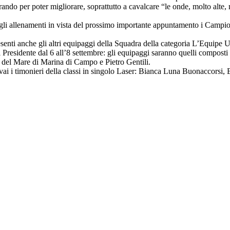
avorando per poter migliorare, soprattutto a cavalcare “le onde, molto al
gli allenamenti in vista del prossimo importante appuntamento i Campio
resenti anche gli altri equipaggi della Squadra della categoria L’Equipe 
residente dal 6 all’8 settembre: gli equipaggi saranno quelli composti
 del Mare di Marina di Campo e Pietro Gentili.
ai i timonieri della classi in singolo Laser: Bianca Luna Buonaccorsi