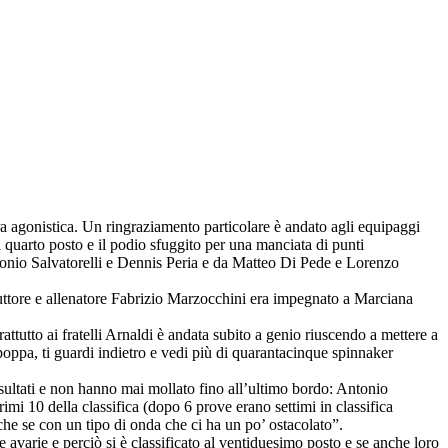
ra agonistica. Un ringraziamento particolare è andato agli equipaggi
quarto posto e il podio sfuggito per una manciata di punti
Antonio Salvatorelli e Dennis Peria e da Matteo Di Pede e Lorenzo
truttore e allenatore Fabrizio Marzocchini era impegnato a Marciana
utto ai fratelli Arnaldi è andata subito a genio riuscendo a mettere a
oppa, ti guardi indietro e vedi più di quarantacinque spinnaker
isultati e non hanno mai mollato fino all’ultimo bordo: Antonio
imi 10 della classifica (dopo 6 prove erano settimi in classifica
he se con un tipo di onda che ci ha un po’ ostacolato”.
arie e perciò si è classificato al ventiduesimo posto e se anche loro