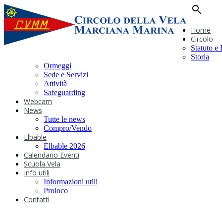
search
Home
Circolo
Statuto e
Storia
Ormeggi
Sede e Servizi
Attività
Safeguarding
Webcam
News
Tutte le news
Compro/Vendo
Elbable
Elbable 2026
Calendario Eventi
Scuola Vela
Info utili
Informazioni utili
Proloco
Contatti