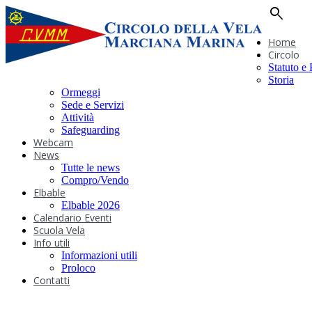
search
Home
Circolo
Statuto e
Storia
Ormeggi
Sede e Servizi
Attività
Safeguarding
Webcam
News
Tutte le news
Compro/Vendo
Elbable
Elbable 2026
Calendario Eventi
Scuola Vela
Info utili
Informazioni utili
Proloco
Contatti