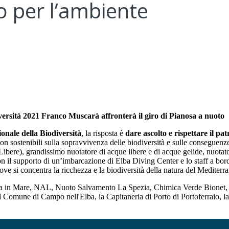
to per l’ambiente
versità 2021 Franco Muscarà affronterà il giro di Pianosa a nuoto
onale della Biodiversità
, la risposta è
dare ascolto e rispettare il pa
non sostenibili sulla sopravvivenza delle biodiversità e sulle conseguenz
ere), grandissimo nuotatore di acque libere e di acque gelide, nuotatore 
on il supporto di un’imbarcazione di Elba Diving Center e lo staff a bo
 dove si concentra la ricchezza e la biodiversità della natura del Mediterr
tica in Mare, NAL, Nuoto Salvamento La Spezia, Chimica Verde Bionet,
 Comune di Campo nell'Elba, la Capitaneria di Porto di Portoferraio, la