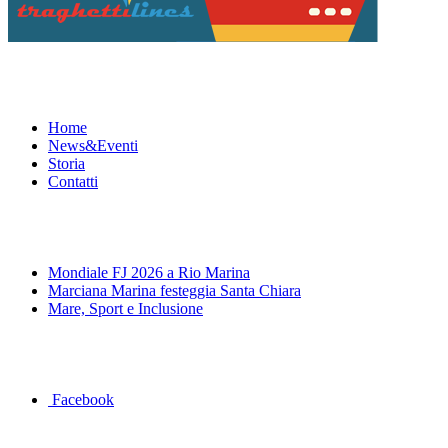
Menu
Home
News&Eventi
Storia
Contatti
News&Eventi
Mondiale FJ 2026 a Rio Marina
Marciana Marina festeggia Santa Chiara
Mare, Sport e Inclusione
Segui la pagina FB della Squadra Agonistica
Facebook
Dove siamo