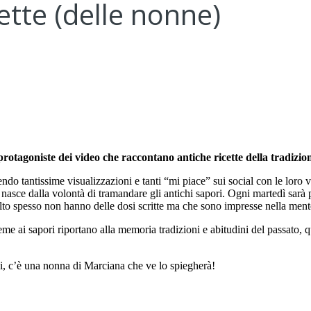
ette (delle nonne)
otagoniste dei video che raccontano antiche ricette della tradizio
o tantissime visualizzazioni e tanti “mi piace” sui social con le loro vi
sce dalla volontà di tramandare gli antichi sapori. Ogni martedì sarà 
olto spesso non hanno delle dosi scritte ma che sono impresse nella mente
e ai sapori riportano alla memoria tradizioni e abitudini del passato, qu
lli, c’è una nonna di Marciana che ve lo spiegherà!