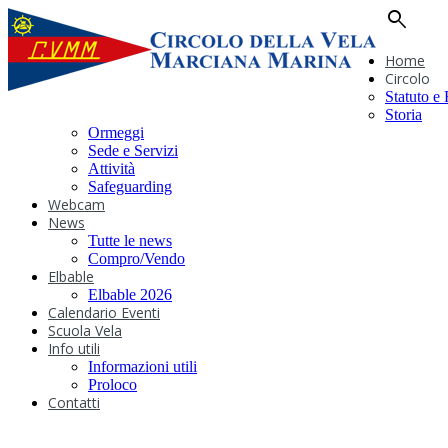
search
Home
Circolo
Statuto e
Storia
Ormeggi
Sede e Servizi
Attività
Safeguarding
Webcam
News
Tutte le news
Compro/Vendo
Elbable
Elbable 2026
Calendario Eventi
Scuola Vela
Info utili
Informazioni utili
Proloco
Contatti