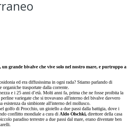
erraneo
 un grande bivalve che vive solo nel nostro mare, e purtroppo a
osidonia ed era diffusissima in ogni rada? Stiamo parlando di
e organiche trasportate dalla corrente.
ezza e i 25 anni d’età. Molti anni fa, prima che ne fosse proibita la
e perline variegate che si trovavano all'interno del bivalve davvero
a esistenza da simbionte all'interno del mollusco.
l golfo di Procchio, un gioiello a due passi dalla battigia, dove i
condo conflitto mondiale a cura di
Aldo Olschki,
direttore della casa
piccolo paradiso terrestre a due passi dal mare, erano diventate ben
relli.