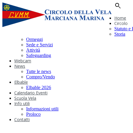
search
Home
Circolo
Statuto e
Storia
Ormeggi
Sede e Servizi
Attività
Safeguarding
Webcam
News
Tutte le news
Compro/Vendo
Elbable
Elbable 2026
Calendario Eventi
Scuola Vela
Info utili
Informazioni utili
Proloco
Contatti