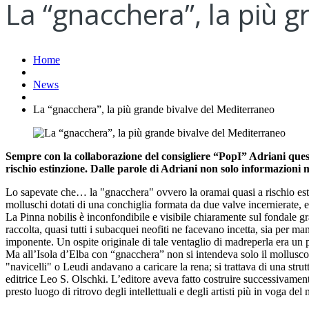
La “gnacchera”, la più 
Home
News
La “gnacchera”, la più grande bivalve del Mediterraneo
Sempre con la collaborazione del consigliere “PopI” Adriani ques
rischio estinzione. Dalle parole di Adriani non solo informazioni 
Lo sapevate che… la "gnacchera" ovvero la oramai quasi a rischio es
molluschi dotati di una conchiglia formata da due valve incernierate, e 
La Pinna nobilis è inconfondibile e visibile chiaramente sul fondale gr
raccolta, quasi tutti i subacquei neofiti ne facevano incetta, sia per m
imponente. Un ospite originale di tale ventaglio di madreperla era un p
Ma all’Isola d’Elba con “gnacchera” non si intendeva solo il mollusco, 
"navicelli" o Leudi andavano a caricare la rena; si trattava di una stru
editrice Leo S. Olschki. L’editore aveva fatto costruire successivament
presto luogo di ritrovo degli intellettuali e degli artisti più in voga 