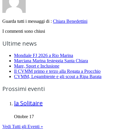
Guarda tutti i messaggi di :
Chiara Benedettini
I commenti sono chiusi
Ultime news
Mondiale FJ 2026 a Rio Marina
Marciana Marina festeggia Santa Chiara
Mare, Sport e Inclusione
Il CVMM primo e terzo alla Regata a Procchio
CVMM, Legambiente e gli scout a Ripa Barata
Prossimi eventi
la Solitaire
Ottobre 17
Vedi Tutti gli Eventi »