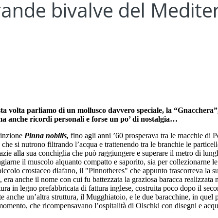
grande bivalve del Medit
ta volta parliamo di un mollusco davvero speciale, la “Gnacchera”,
ma anche ricordi personali e forse un po’ di nostalgia…
tinzione
Pinna nobilis,
fino agli anni ’60 prosperava tra le macchie di P
che si nutrono filtrando l’acqua e trattenendo tra le branchie le particell
azie alla sua conchiglia che può raggiungere e superare il metro di lungh
angiarne il muscolo alquanto compatto e saporito, sia per collezionarne l
iccolo crostaceo diafano, il "Pinnotheres" che appunto trascorreva la su
era anche il nome con cui fu battezzata la graziosa baracca realizzata ne
ttura in legno prefabbricata di fattura inglese, costruita poco dopo il se
e anche un’altra struttura, il Mugghiatoio, e le due baracchine, in quel 
del momento, che ricompensavano l’ospitalità di Olschki con disegni e acqua