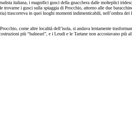
iornalista italiana, i magnifici gusci della gnacchera dalle molteplici iri
cile trovarne i gusci sulla spiaggia di Procchio, attorno alle due barac
zia) trascorreva in quei luoghi momenti indimenticabili, nell’ombra dei 
rocchio, come altre località dell’isola, si andava lentamente trasformando
struzioni più “balneari”, e i Leudi e le Tartane non accostavano più alla