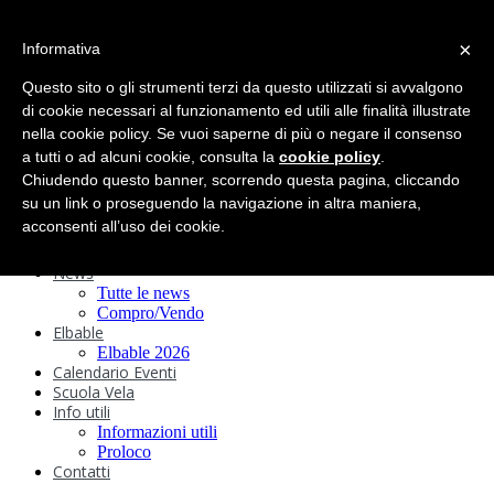
search
×
Informativa
Home
Circolo
Questo sito o gli strumenti terzi da questo utilizzati si avvalgono
Statuto e
di cookie necessari al funzionamento ed utili alle finalità illustrate
nella cookie policy. Se vuoi saperne di più o negare il consenso
Regolamenti
Storia
a tutti o ad alcuni cookie, consulta la
cookie policy
.
Ormeggi
Chiudendo questo banner, scorrendo questa pagina, cliccando
Sede e Servizi
su un link o proseguendo la navigazione in altra maniera,
Attività
acconsenti all’uso dei cookie.
Safeguarding
Webcam
News
Tutte le news
Compro/Vendo
Elbable
Elbable 2026
Calendario Eventi
Scuola Vela
Info utili
Informazioni utili
Proloco
Contatti