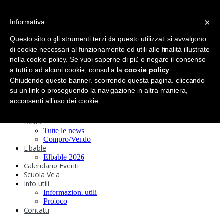
search
×
Informativa
Home
Circolo
Questo sito o gli strumenti terzi da questo utilizzati si avvalgono
Statuto e
di cookie necessari al funzionamento ed utili alle finalità illustrate
nella cookie policy. Se vuoi saperne di più o negare il consenso
Regolamenti
Storia
a tutti o ad alcuni cookie, consulta la
cookie policy
.
Ormeggi
Chiudendo questo banner, scorrendo questa pagina, cliccando
Sede e Servizi
su un link o proseguendo la navigazione in altra maniera,
Attività
acconsenti all’uso dei cookie.
Safeguarding
Webcam
News
Tutte le news
Compro/Vendo
Elbable
Elbable 2026
Calendario Eventi
Scuola Vela
Info utili
Informazioni utili
Proloco
Contatti