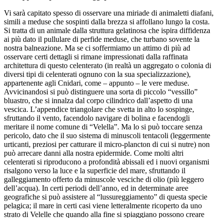
Vi sarà capitato spesso di osservare una miriade di animaletti diafani,
simili a meduse che sospinti dalla brezza si affollano lungo la costa.
Si tratta di un animale dalla struttura gelatinosa che ispira diffidenza
ai più dato il pullulare di perfide meduse, che turbano sovente la
nostra balneazione. Ma se ci soffermiamo un attimo di più ad
osservare certi dettagli si rimane impressionati dalla raffinata
architettura di questo celenterato (in realtà un aggregato o colonia di
diversi tipi di celenterati ognuno con la sua specializzazione),
appartenente agli Cnidari, come – appunto – le vere meduse.
Avvicinandosi si può distinguere una sorta di piccolo “vessillo”
bluastro, che si innalza dal corpo cilindrico dall’aspetto di una
vescica. L’appendice triangolare che svetta in alto lo sospinge,
sfruttando il vento, facendolo navigare di bolina e facendogli
meritare il nome comune di “Velella”. Ma lo si può toccare senza
pericolo, dato che il suo sistema di minuscoli tentacoli (leggermente
urticanti, preziosi per catturare il micro-plancton di cui si nutre) non
può arrecare danni alla nostra epidermide. Come molti altri
celenterati si riproducono a profondità abissali ed i nuovi organismi
risalgono verso la luce e la superficie del mare, sfruttando il
galleggiamento offerto da minuscole vesciche di olio (più leggero
dell’acqua). In certi periodi dell’anno, ed in determinate aree
geografiche si può assistere al “lussureggiamento” di questa specie
pelagica; il mare in certi casi viene letteralmente ricoperto da uno
strato di Velelle che quando alla fine si spiaggiano possono creare