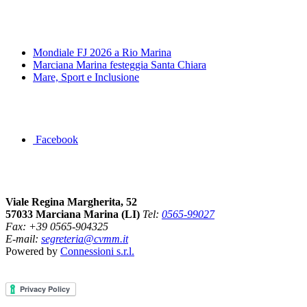
News&Eventi
Mondiale FJ 2026 a Rio Marina
Marciana Marina festeggia Santa Chiara
Mare, Sport e Inclusione
Segui la pagina FB della Squadra Agonistica
Facebook
Dove siamo
Viale Regina Margherita, 52
57033 Marciana Marina (LI)
Tel:
0565-99027
Fax: +39 0565-904325
E-mail:
segreteria@cvmm.it
Powered by
Connessioni s.r.l.