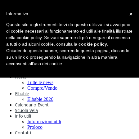
search
×
Informativa
Home
Circolo
Questo sito o gli strumenti terzi da questo utilizzati si avvalgono
Statuto e
di cookie necessari al funzionamento ed utili alle finalità illustrate
nella cookie policy. Se vuoi saperne di più o negare il consenso
Regolamenti
Storia
a tutti o ad alcuni cookie, consulta la
cookie policy
.
Ormeggi
Chiudendo questo banner, scorrendo questa pagina, cliccando
Sede e Servizi
su un link o proseguendo la navigazione in altra maniera,
Attività
acconsenti all’uso dei cookie.
Safeguarding
Webcam
News
Tutte le news
Compro/Vendo
Elbable
Elbable 2026
Calendario Eventi
Scuola Vela
Info utili
Informazioni utili
Proloco
Contatti