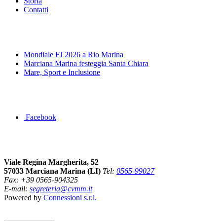
Storia
Contatti
News&Eventi
Mondiale FJ 2026 a Rio Marina
Marciana Marina festeggia Santa Chiara
Mare, Sport e Inclusione
Segui la pagina FB della Squadra Agonistica
Facebook
Dove siamo
Viale Regina Margherita, 52
57033 Marciana Marina (LI)
Tel:
0565-99027
Fax: +39 0565-904325
E-mail:
segreteria@cvmm.it
Powered by
Connessioni s.r.l.