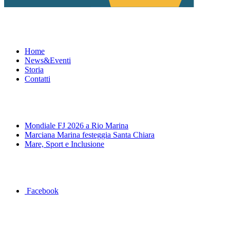
Menu
Home
News&Eventi
Storia
Contatti
News&Eventi
Mondiale FJ 2026 a Rio Marina
Marciana Marina festeggia Santa Chiara
Mare, Sport e Inclusione
Segui la pagina FB della Squadra Agonistica
Facebook
Dove siamo