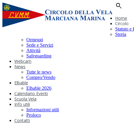
search
Home
Circolo
Statuto e
Storia
Ormeggi
Sede e Servizi
Attività
Safeguarding
Webcam
News
Tutte le news
Compro/Vendo
Elbable
Elbable 2026
Calendario Eventi
Scuola Vela
Info utili
Informazioni utili
Proloco
Contatti