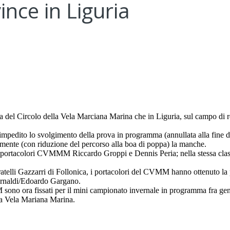
nce in Liguria
ca del Circolo della Vela Marciana Marina che in Liguria, sul campo di 
 impedito lo svolgimento della prova in programma (annullata alla fine d
lmente (con riduzione del percorso alla boa di poppa) la manche.
ati i portacolori CVMMM Riccardo Groppi e Dennis Peria; nella stessa cl
fratelli Gazzarri di Follonica, i portacolori del CVMM hanno ottenuto l
Arnaldi/Edoardo Gargano.
 sono ora fissati per il mini campionato invernale in programma fra g
la Vela Mariana Marina.