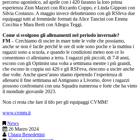
percorso agonistico, ad aprile con i 420 faranno la loro prima
esperienza Zion Mazzei con Riccardo Coppo, e Linda Gipponi con
Silvia Costanzo. A maggio invece debutteranno con gli RSfeva due
equipaggi tutti al femminile formati da Alice Tancini con Emma
Cocchia e Mara Berti con Allegra Teggi.
Come si svolgono gli allenamenti nel periodo invernale?
FM
– Cerchiamo di uscire in mare tutte le volte che possiamo,
anche se non è facile perché le ore di sole sono poche e la mattina i
ragazzi sono a scuola, e quando le condizioni meteo non ce lo
consentono ci alleniamo a terra. I ragazzi più piccoli, di 7-8 anni,
escono con gli Optimist una volta a settimana mentre i più grandi,
che escono in coppia sui 420 e gli RSFeva, riescono a uscire anche
due volte. Anche quest’anno stiamo ripetendo l’esperienza di
allenarsi il fine settimana ad Antignano a Livorno, dove i ragazzi
possono confrontarsi con una Squadra numerosa e forte che ha vinto
il mondiale giovanile 2023.
Non ci resta che fare il tifo per gli equipaggi CVMM!
www.cvmm.it
News
26 Marzo 2024
Chiara Benedettini