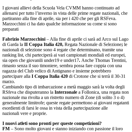
I giovani allievi della Scuola Vela CVMM hanno continuato ad
allenarsi per tutto l’inverno in vista delle prime regate nazionali, che
partiranno alla fine di aprile, sia per i 420 che per gli RSFeva.
Marzocchini ci ha dato qualche informazione su come si sono
preparati
Fabrizio Marzocchini
– Alla fine di aprile ci sarà ad Arco sul Lago
di Garda la
II Coppa Italia 420,
Regata Nazionale di Selezione
;
le
nazionali di selezione sono 4 regate che determinano, tramite una
ranking list, chi parteciperà ai vari campionati mondiali ed europei,
sia open che giovanili under19 e under17
.
Anche Thomas Trentini,
rimasto senza il suo timoniere, sembra possa fare coppia con una
ragazza del Club velico di Antignano e insieme potrebbero
partecipare alla
I Coppa Italia 420
di Crotone che si terrà il 30-31
marzo.
Cambiando tipo di imbarcazione a metà maggio sarà la volta degli
RSfeva che disputeranno la
Interzonale
a Follonica, una regata non
nazionale ma rivolta a un ristretto numero di Zone (di solito 3 o 4)
generalmente limitrofe; queste regate permettono ai giovani regatanti
esordienti di farsi le ossa in vista della partecipazione alle
nazionali vere e proprie.
I nuovi atleti sono pronti per queste competizioni?
FM
– Sono molto giovani e stanno iniziando con passione il loro