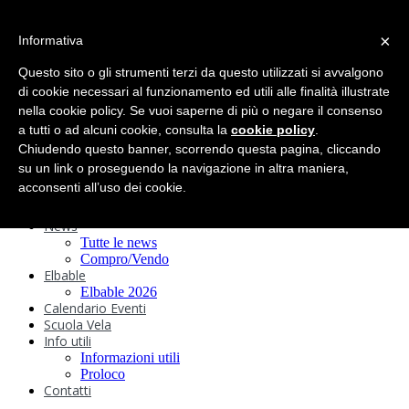
search
×
Informativa
Home
Circolo
Questo sito o gli strumenti terzi da questo utilizzati si avvalgono
Statuto e
di cookie necessari al funzionamento ed utili alle finalità illustrate
nella cookie policy. Se vuoi saperne di più o negare il consenso
Regolamenti
Storia
a tutti o ad alcuni cookie, consulta la
cookie policy
.
Ormeggi
Chiudendo questo banner, scorrendo questa pagina, cliccando
Sede e Servizi
su un link o proseguendo la navigazione in altra maniera,
Attività
acconsenti all’uso dei cookie.
Safeguarding
Webcam
News
Tutte le news
Compro/Vendo
Elbable
Elbable 2026
Calendario Eventi
Scuola Vela
Info utili
Informazioni utili
Proloco
Contatti