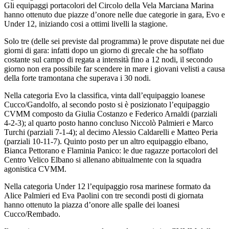
Gli equipaggi portacolori del Circolo della Vela Marciana Marina
hanno ottenuto due piazze d’onore nelle due categorie in gara, Evo e
Under 12, iniziando cosi a ottimi livelli la stagione.
Solo tre (delle sei previste dal programma) le prove disputate nei due
giorni di gara: infatti dopo un giorno di grecale che ha soffiato
costante sul campo di regata a intensità fino a 12 nodi, il secondo
giorno non era possibile far scendere in mare i giovani velisti a causa
della forte tramontana che superava i 30 nodi.
Nella categoria Evo la classifica, vinta dall’equipaggio loanese
Cucco/Gandolfo, al secondo posto si è posizionato l’equipaggio
CVMM composto da Giulia Costanzo e Federico Arnaldi (parziali
4-2-3); al quarto posto hanno concluso Niccolò Palmieri e Marco
Turchi (parziali 7-1-4); al decimo Alessio Caldarelli e Matteo Peria
(parziali 10-11-7). Quinto posto per un altro equipaggio elbano,
Bianca Pettorano e Flaminia Panico: le due ragazze portacolori del
Centro Velico Elbano si allenano abitualmente con la squadra
agonistica CVMM.
Nella categoria Under 12 l’equipaggio rosa marinese formato da
Alice Palmieri ed Eva Paolini con tre secondi posti di giornata
hanno ottenuto la piazza d’onore alle spalle dei loanesi
Cucco/Rembado.