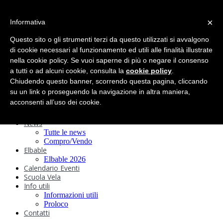
search
×
Informativa
Home
Circolo
Questo sito o gli strumenti terzi da questo utilizzati si avvalgono
Statuto e
di cookie necessari al funzionamento ed utili alle finalità illustrate
nella cookie policy. Se vuoi saperne di più o negare il consenso
Regolamenti
Storia
a tutti o ad alcuni cookie, consulta la
cookie policy
.
Ormeggi
Chiudendo questo banner, scorrendo questa pagina, cliccando
Sede e Servizi
su un link o proseguendo la navigazione in altra maniera,
Attività
acconsenti all’uso dei cookie.
Safeguarding
Webcam
News
Tutte le news
Compro/Vendo
Elbable
Elbable 2026
Calendario Eventi
Scuola Vela
Info utili
Informazioni utili
Proloco
Contatti