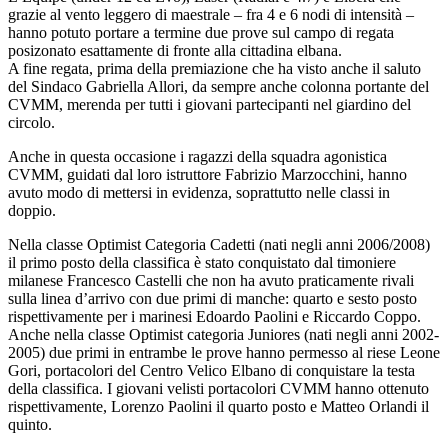
grazie al vento leggero di maestrale – fra 4 e 6 nodi di intensità –
hanno potuto portare a termine due prove sul campo di regata
posizonato esattamente di fronte alla cittadina elbana.
A fine regata, prima della premiazione che ha visto anche il saluto
del Sindaco Gabriella Allori, da sempre anche colonna portante del
CVMM, merenda per tutti i giovani partecipanti nel giardino del
circolo.
Anche in questa occasione i ragazzi della squadra agonistica
CVMM, guidati dal loro istruttore Fabrizio Marzocchini, hanno
avuto modo di mettersi in evidenza, soprattutto nelle classi in
doppio.
Nella classe Optimist Categoria Cadetti (nati negli anni 2006/2008)
il primo posto della classifica è stato conquistato dal timoniere
milanese Francesco Castelli che non ha avuto praticamente rivali
sulla linea d’arrivo con due primi di manche: quarto e sesto posto
rispettivamente per i marinesi Edoardo Paolini e Riccardo Coppo.
Anche nella classe Optimist categoria Juniores (nati negli anni 2002-
2005) due primi in entrambe le prove hanno permesso al riese Leone
Gori, portacolori del Centro Velico Elbano di conquistare la testa
della classifica. I giovani velisti portacolori CVMM hanno ottenuto
rispettivamente, Lorenzo Paolini il quarto posto e Matteo Orlandi il
quinto.