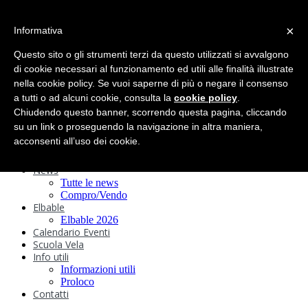
search
×
Informativa
Home
Circolo
Questo sito o gli strumenti terzi da questo utilizzati si avvalgono
Statuto e
di cookie necessari al funzionamento ed utili alle finalità illustrate
nella cookie policy. Se vuoi saperne di più o negare il consenso
Regolamenti
Storia
a tutti o ad alcuni cookie, consulta la
cookie policy
.
Ormeggi
Chiudendo questo banner, scorrendo questa pagina, cliccando
Sede e Servizi
su un link o proseguendo la navigazione in altra maniera,
Attività
acconsenti all’uso dei cookie.
Safeguarding
Webcam
News
Tutte le news
Compro/Vendo
Elbable
Elbable 2026
Calendario Eventi
Scuola Vela
Info utili
Informazioni utili
Proloco
Contatti