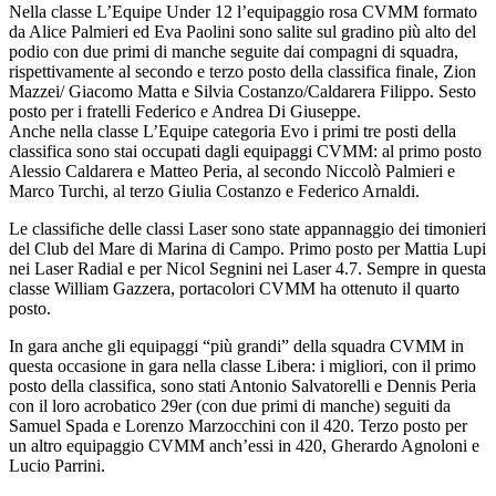
Nella classe L’Equipe Under 12 l’equipaggio rosa CVMM formato
da Alice Palmieri ed Eva Paolini sono salite sul gradino più alto del
podio con due primi di manche seguite dai compagni di squadra,
rispettivamente al secondo e terzo posto della classifica finale, Zion
Mazzei/ Giacomo Matta e Silvia Costanzo/Caldarera Filippo. Sesto
posto per i fratelli Federico e Andrea Di Giuseppe.
Anche nella classe L’Equipe categoria Evo i primi tre posti della
classifica sono stai occupati dagli equipaggi CVMM: al primo posto
Alessio Caldarera e Matteo Peria, al secondo Niccolò Palmieri e
Marco Turchi, al terzo Giulia Costanzo e Federico Arnaldi.
Le classifiche delle classi Laser sono state appannaggio dei timonieri
del Club del Mare di Marina di Campo. Primo posto per Mattia Lupi
nei Laser Radial e per Nicol Segnini nei Laser 4.7. Sempre in questa
classe William Gazzera, portacolori CVMM ha ottenuto il quarto
posto.
In gara anche gli equipaggi “più grandi” della squadra CVMM in
questa occasione in gara nella classe Libera: i migliori, con il primo
posto della classifica, sono stati Antonio Salvatorelli e Dennis Peria
con il loro acrobatico 29er (con due primi di manche) seguiti da
Samuel Spada e Lorenzo Marzocchini con il 420. Terzo posto per
un altro equipaggio CVMM anch’essi in 420, Gherardo Agnoloni e
Lucio Parrini.