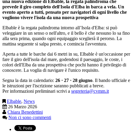
una nuova edizione di Elbable, la regata palindroma che
prevede il giro completo dell'Isola d'Elba in barca a vela. Un
evento aperto a tutti, pensato per navigatori di ogni livello che
vogliono vivere l'isola da una nuova prospettiva
Elbable è la regata palindroma intorno all’Isola d'Elba: si può
veleggiare in un senso o nell'altro, e il bello è che nessuno lo sa fino
alla sera prima, quando ogni equipaggio sceglierà il perorso. La
mattina seguente si salpa presto, e comincia l'avventura.
Aperta a tutte le barche dai 6 metri in su, Elbable è un'occasione per
fare il giro dell'isola dal mare, godendosi il paesaggio, le coste, i
colori dell'Elba da una prospettiva che pochi hanno il privilegio di
conoscere. La voglia di navigare è l'unico requisito.
Segna la data in calendario:
26 · 27 · 28 giugno
. Il bando ufficiale e
le istruzioni per l'iscrizione saranno pubblicati a breve.
Per informazioni preliminari scrivi a
segreteria@cvmm.it
Elbable
,
News
26 Marzo 2026
Chiara Benedettini
Non ci sono commenti