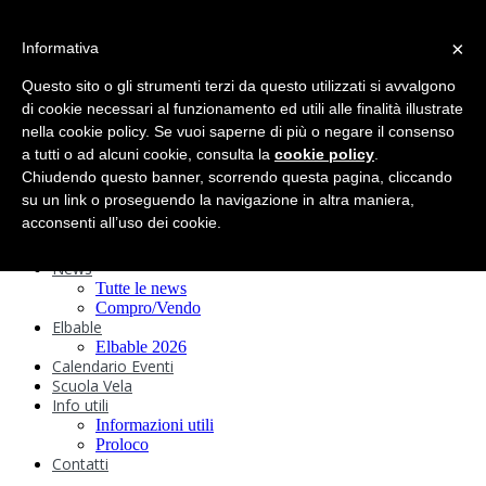
search
×
Informativa
Home
Circolo
Questo sito o gli strumenti terzi da questo utilizzati si avvalgono
Statuto e
di cookie necessari al funzionamento ed utili alle finalità illustrate
nella cookie policy. Se vuoi saperne di più o negare il consenso
Regolamenti
Storia
a tutti o ad alcuni cookie, consulta la
cookie policy
.
Ormeggi
Chiudendo questo banner, scorrendo questa pagina, cliccando
Sede e Servizi
su un link o proseguendo la navigazione in altra maniera,
Attività
acconsenti all’uso dei cookie.
Safeguarding
Webcam
News
Tutte le news
Compro/Vendo
Elbable
Elbable 2026
Calendario Eventi
Scuola Vela
Info utili
Informazioni utili
Proloco
Contatti