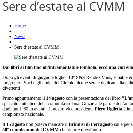
Sere d’estate al CVMM
Home
News
Sere d’estate al CVMM
Dai libri ai film fino all’intramontabile tombola: ecco una carrella
Dopo gli eventi di giugno e luglio- 10° S&S Rendez Vous, Elbable ecc
luogo per i Soci e gli amici del Circolo alcune serate dedicate alla cu
divertenti
Primo appuntamento il
14 agosto
con la presentazione del libro
"L'am
spaccato autentico della comunità isolana. Grazie alle parole dell’auto
dagli anni ‘60 in avanti. Il nostro vice presidente
Piero Uglietta
è int
campionato nazionale.
Il
15 agosto
non poteva mancare il
Brindisi di Ferragosto
sulle peda
50° compleanno del CVMM
che ricorre quest'anno.