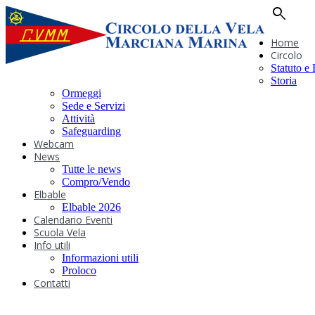
search
Home
Circolo
Statuto e
Storia
Ormeggi
Sede e Servizi
Attività
Safeguarding
Webcam
News
Tutte le news
Compro/Vendo
Elbable
Elbable 2026
Calendario Eventi
Scuola Vela
Info utili
Informazioni utili
Proloco
Contatti