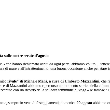
ta sulle nostre serate d’agosto
. - che hanno richiamato ospiti da ogni parte, abbiamo voluto… tenere 
ltura di mare e all’intrattenimento, una buona occasione anche per stare i
ico rivale" di Michele Melis
,
a cura di Umberto Mazzantini
, che 
re e di Mazzantini abbiamo ripercorso un momento storico della cultura Ma
ervenuto con un ricordo della squadra femminile di voga – le famose “Top
ne e, sempre in vena di festeggiamenti, domenica
20 agosto
abbiamo org