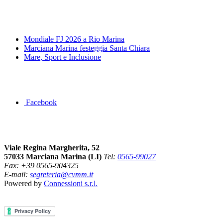
News&Eventi
Mondiale FJ 2026 a Rio Marina
Marciana Marina festeggia Santa Chiara
Mare, Sport e Inclusione
Segui la pagina FB della Squadra Agonistica
Facebook
Dove siamo
Viale Regina Margherita, 52
57033 Marciana Marina (LI)
Tel:
0565-99027
Fax: +39 0565-904325
E-mail:
segreteria@cvmm.it
Powered by
Connessioni s.r.l.