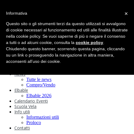
search
×
Informativa
Home
Circolo
Questo sito o gli strumenti terzi da questo utilizzati si avvalgono
Statuto e
di cookie necessari al funzionamento ed utili alle finalità illustrate
nella cookie policy. Se vuoi saperne di più o negare il consenso
Regolamenti
Storia
a tutti o ad alcuni cookie, consulta la
cookie policy
.
Ormeggi
Chiudendo questo banner, scorrendo questa pagina, cliccando
Sede e Servizi
su un link o proseguendo la navigazione in altra maniera,
Attività
acconsenti all’uso dei cookie.
Safeguarding
Webcam
News
Tutte le news
Compro/Vendo
Elbable
Elbable 2026
Calendario Eventi
Scuola Vela
Info utili
Informazioni utili
Proloco
Contatti