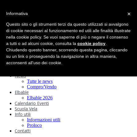
search
×
Informativa
Home
Circolo
Questo sito o gli strumenti terzi da questo utilizzati si avvalgono
Statuto e
di cookie necessari al funzionamento ed utili alle finalità illustrate
nella cookie policy. Se vuoi saperne di più o negare il consenso
Regolamenti
Storia
a tutti o ad alcuni cookie, consulta la
cookie policy
.
Ormeggi
Chiudendo questo banner, scorrendo questa pagina, cliccando
Sede e Servizi
su un link o proseguendo la navigazione in altra maniera,
Attività
acconsenti all’uso dei cookie.
Safeguarding
Webcam
News
Tutte le news
Compro/Vendo
Elbable
Elbable 2026
Calendario Eventi
Scuola Vela
Info utili
Informazioni utili
Proloco
Contatti