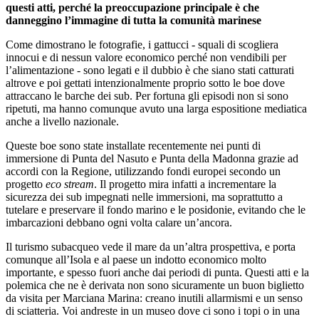
questi atti, perché la preoccupazione principale è che
danneggino l’immagine di tutta la comunità marinese
Come dimostrano le fotografie, i gattucci - squali di scogliera
innocui e di nessun valore economico perché non vendibili per
l’alimentazione - sono legati e il dubbio è che siano stati catturati
altrove e poi gettati intenzionalmente proprio sotto le boe dove
attraccano le barche dei sub. Per fortuna gli episodi non si sono
ripetuti, ma hanno comunque avuto una larga espositione mediatica
anche a livello nazionale.
Queste boe sono state installate recentemente nei punti di
immersione di Punta del Nasuto e Punta della Madonna grazie ad
accordi con la Regione, utilizzando fondi europei secondo un
progetto
eco stream
. Il progetto mira infatti a incrementare la
sicurezza dei sub impegnati nelle immersioni, ma soprattutto a
tutelare e preservare il fondo marino e le posidonie, evitando che le
imbarcazioni debbano ogni volta calare un’ancora.
Il turismo subacqueo vede il mare da un’altra prospettiva, e porta
comunque all’Isola e al paese un indotto economico molto
importante, e spesso fuori anche dai periodi di punta. Questi atti e la
polemica che ne è derivata non sono sicuramente un buon biglietto
da visita per Marciana Marina: creano inutili allarmismi e un senso
di sciatteria. Voi andreste in un museo dove ci sono i topi o in una