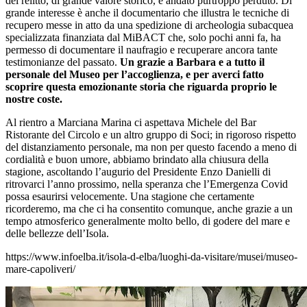
del relitto, di grande valore storico, è andato purtroppo perduto. Di
grande interesse è anche il documentario che illustra le tecniche di
recupero messe in atto da una spedizione di archeologia subacquea
specializzata finanziata dal MiBACT che, solo pochi anni fa, ha
permesso di documentare il naufragio e recuperare ancora tante
testimonianze del passato.
Un grazie a Barbara e a tutto il
personale del Museo per l’accoglienza, e per averci fatto
scoprire questa emozionante storia che riguarda proprio le
nostre coste.
Al rientro a Marciana Marina ci aspettava Michele del Bar
Ristorante del Circolo e un altro gruppo di Soci; in rigoroso rispetto
del distanziamento personale, ma non per questo facendo a meno di
cordialità e buon umore, abbiamo brindato alla chiusura della
stagione, ascoltando l’augurio del Presidente Enzo Danielli di
ritrovarci l’anno prossimo, nella speranza che l’Emergenza Covid
possa esaurirsi velocemente. Una stagione che certamente
ricorderemo, ma che ci ha consentito comunque, anche grazie a un
tempo atmosferico generalmente molto bello, di godere del mare e
delle bellezze dell’Isola.
https://www.infoelba.it/isola-d-elba/luoghi-da-visitare/musei/museo-
mare-capoliveri/