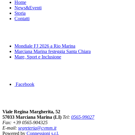
Home
News&Eventi
Storia
Contatti
News&Eventi
Mondiale FJ 2026 a Rio Marina
Marciana Marina festeggia Santa Chiara
Mare, Sport e Inclusione
Segui la pagina FB della Squadra Agonistica
Facebook
Dove siamo
Viale Regina Margherita, 52
57033 Marciana Marina (LI)
Tel:
0565-99027
Fax: +39 0565-904325
E-mail:
segreteria@cvmm.it
Powered by
Connessioni s.r.l.