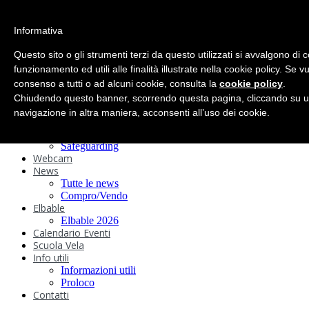
search
Informativa
Home
Circolo
Questo sito o gli strumenti terzi da questo utilizzati si avvalgono di 
Statuto e
funzionamento ed utili alle finalità illustrate nella cookie policy. Se 
consenso a tutti o ad alcuni cookie, consulta la
Regolamenti
cookie policy
.
Storia
Chiudendo questo banner, scorrendo questa pagina, cliccando su u
Ormeggi
navigazione in altra maniera, acconsenti all’uso dei cookie.
Sede e Servizi
Attività
Safeguarding
Webcam
News
Tutte le news
Compro/Vendo
Elbable
Elbable 2026
Calendario Eventi
Scuola Vela
Info utili
Informazioni utili
Proloco
Contatti