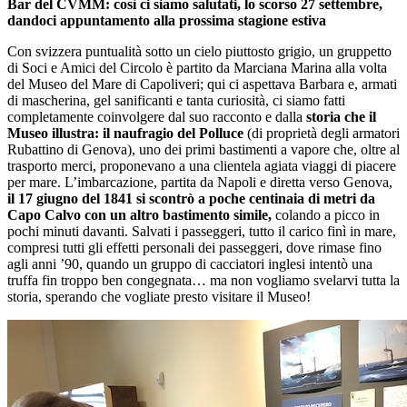
Bar del CVMM: così ci siamo salutati, lo scorso 27 settembre,
dandoci appuntamento alla prossima stagione estiva
Con svizzera puntualità sotto un cielo piuttosto grigio, un gruppetto
di Soci e Amici del Circolo è partito da Marciana Marina alla volta
del Museo del Mare di Capoliveri; qui ci aspettava Barbara e, armati
di mascherina, gel sanificanti e tanta curiosità, ci siamo fatti
completamente coinvolgere dal suo racconto e dalla
storia che il
Museo illustra: il naufragio del Polluce
(di proprietà degli armatori
Rubattino di Genova), uno dei primi bastimenti a vapore che, oltre al
trasporto merci, proponevano a una clientela agiata viaggi di piacere
per mare. L’imbarcazione, partita da Napoli e diretta verso Genova,
il 17 giugno del 1841 si scontrò a poche centinaia di metri da
Capo Calvo con un altro bastimento simile,
colando a picco in
pochi minuti davanti. Salvati i passeggeri, tutto il carico finì in mare,
compresi tutti gli effetti personali dei passeggeri, dove rimase fino
agli anni ’90, quando un gruppo di cacciatori inglesi intentò una
truffa fin troppo ben congegnata… ma non vogliamo svelarvi tutta la
storia, sperando che vogliate presto visitare il Museo!