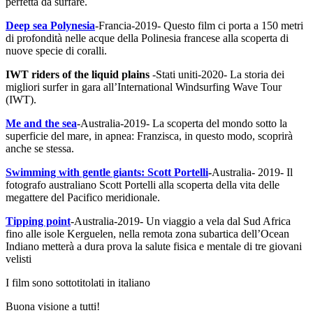
perfetta da surfare.
Deep sea Polynesia
-Francia-2019- Questo film ci porta a 150 metri
di profondità nelle acque della Polinesia francese alla scoperta di
nuove specie di coralli.
IWT riders of the liquid plains
-Stati uniti-2020- La storia dei
migliori surfer in gara all’International Windsurfing Wave Tour
(IWT).
Me and the sea
-Australia-2019- La scoperta del mondo sotto la
superficie del mare, in apnea: Franzisca, in questo modo, scoprirà
anche se stessa.
Swimming with gentle giants: Scott Portelli
-
Australia- 2019- Il
fotografo australiano Scott Portelli alla scoperta della vita delle
megattere del Pacifico meridionale.
Tipping point
-Australia-2019- Un viaggio a vela dal Sud Africa
fino alle isole Kerguelen, nella remota zona subartica dell’Ocean
Indiano metterà a dura prova la salute fisica e mentale di tre giovani
velisti
I film sono sottotitolati in italiano
Buona visione a tutti!