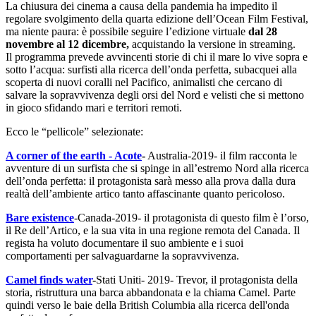
La chiusura dei cinema a causa della pandemia ha impedito il
regolare svolgimento della quarta edizione dell’Ocean Film Festival,
ma niente paura: è possibile seguire l’edizione virtuale
dal 28
novembre al 12 dicembre,
acquistando la versione in streaming.
Il programma prevede avvincenti storie di chi il mare lo vive sopra e
sotto l’acqua: surfisti alla ricerca dell’onda perfetta, subacquei alla
scoperta di nuovi coralli nel Pacifico, animalisti che cercano di
salvare la sopravvivenza degli orsi del Nord e velisti che si mettono
in gioco sfidando mari e territori remoti.
Ecco le “pellicole” selezionate:
A corner of the earth - Acote
-
Australia-2019- il film racconta le
avventure di un surfista che si spinge in all’estremo Nord alla ricerca
dell’onda perfetta: il protagonista sarà messo alla prova dalla dura
realtà dell’ambiente artico tanto affascinante quanto pericoloso.
Bare existence
-Canada-2019- il protagonista di questo film è l’orso,
il Re dell’Artico, e la sua vita in una regione remota del Canada. Il
regista ha voluto documentare il suo ambiente e i suoi
comportamenti per salvaguardarne la sopravvivenza.
Camel finds water
-
Stati Uniti- 2019- Trevor, il protagonista della
storia, ristruttura una barca abbandonata e la chiama Camel. Parte
quindi verso le baie della British Columbia alla ricerca dell'onda