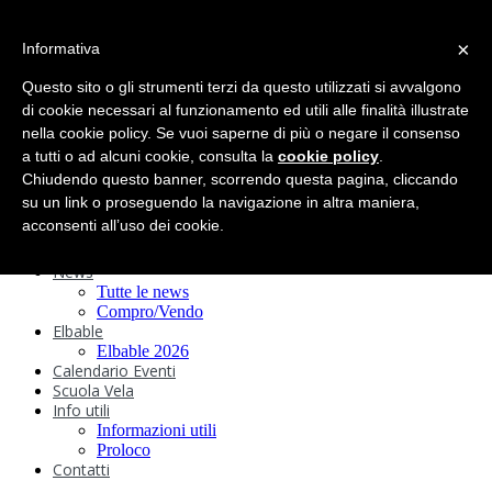
search
×
Informativa
Home
Circolo
Questo sito o gli strumenti terzi da questo utilizzati si avvalgono
Statuto e
di cookie necessari al funzionamento ed utili alle finalità illustrate
nella cookie policy. Se vuoi saperne di più o negare il consenso
Regolamenti
Storia
a tutti o ad alcuni cookie, consulta la
cookie policy
.
Ormeggi
Chiudendo questo banner, scorrendo questa pagina, cliccando
Sede e Servizi
su un link o proseguendo la navigazione in altra maniera,
Attività
acconsenti all’uso dei cookie.
Safeguarding
Webcam
News
Tutte le news
Compro/Vendo
Elbable
Elbable 2026
Calendario Eventi
Scuola Vela
Info utili
Informazioni utili
Proloco
Contatti