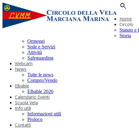
search
Home
Circolo
Statuto e
Storia
Ormeggi
Sede e Servizi
Attività
Safeguarding
Webcam
News
Tutte le news
Compro/Vendo
Elbable
Elbable 2026
Calendario Eventi
Scuola Vela
Info utili
Informazioni utili
Proloco
Contatti