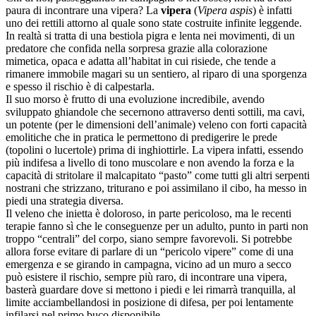
paura di incontrare una vipera? La
vipera
(
Vipera aspis
) è infatti
uno dei rettili attorno al quale sono state costruite infinite leggende.
In realtà si tratta di una bestiola pigra e lenta nei movimenti, di un
predatore che confida nella sorpresa grazie alla colorazione
mimetica, opaca e adatta all’habitat in cui risiede, che tende a
rimanere immobile magari su un sentiero, al riparo di una sporgenza
e spesso il rischio è di calpestarla.
Il suo morso è frutto di una evoluzione incredibile, avendo
sviluppato ghiandole che secernono attraverso denti sottili, ma cavi,
un potente (per le dimensioni dell’animale) veleno con forti capacità
emolitiche che in pratica le permettono di predigerire le prede
(topolini o lucertole) prima di inghiottirle. La vipera infatti, essendo
più indifesa a livello di tono muscolare e non avendo la forza e la
capacità di stritolare il malcapitato “pasto” come tutti gli altri serpenti
nostrani che strizzano, triturano e poi assimilano il cibo, ha messo in
piedi una strategia diversa.
Il veleno che inietta è doloroso, in parte pericoloso, ma le recenti
terapie fanno sì che le conseguenze per un adulto, punto in parti non
troppo “centrali” del corpo, siano sempre favorevoli. Si potrebbe
allora forse evitare di parlare di un “pericolo vipere” come di una
emergenza e se girando in campagna, vicino ad un muro a secco
può esistere il rischio, sempre più raro, di incontrare una vipera,
basterà guardare dove si mettono i piedi e lei rimarrà tranquilla, al
limite acciambellandosi in posizione di difesa, per poi lentamente
infilarsi nel primo buco disponibile.