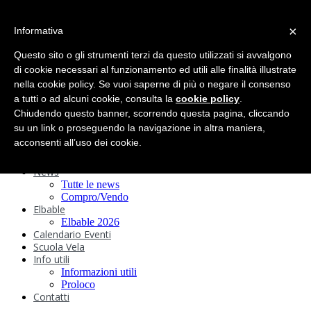
search
×
Informativa
Home
Circolo
Questo sito o gli strumenti terzi da questo utilizzati si avvalgono
Statuto e
di cookie necessari al funzionamento ed utili alle finalità illustrate
nella cookie policy. Se vuoi saperne di più o negare il consenso
Regolamenti
Storia
a tutti o ad alcuni cookie, consulta la
cookie policy
.
Ormeggi
Chiudendo questo banner, scorrendo questa pagina, cliccando
Sede e Servizi
su un link o proseguendo la navigazione in altra maniera,
Attività
acconsenti all’uso dei cookie.
Safeguarding
Webcam
News
Tutte le news
Compro/Vendo
Elbable
Elbable 2026
Calendario Eventi
Scuola Vela
Info utili
Informazioni utili
Proloco
Contatti