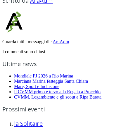
Scritto da
AraAdm
Guarda tutti i messaggi di :
AraAdm
I commenti sono chiusi
Ultime news
Mondiale FJ 2026 a Rio Marina
Marciana Marina festeggia Santa Chiara
Mare, Sport e Inclusione
Il CVMM primo e terzo alla Regata a Procchio
CVMM, Legambiente e gli scout a Ripa Barata
Prossimi eventi
la Solitaire