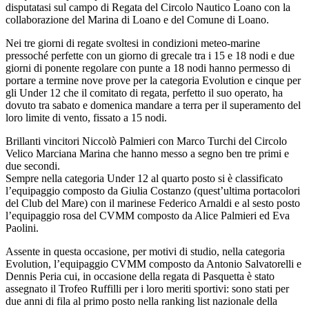
disputatasi sul campo di Regata del Circolo Nautico Loano con la
collaborazione del Marina di Loano e del Comune di Loano.
Nei tre giorni di regate svoltesi in condizioni meteo-marine
pressoché perfette con un giorno di grecale tra i 15 e 18 nodi e due
giorni di ponente regolare con punte a 18 nodi hanno permesso di
portare a termine nove prove per la categoria Evolution e cinque per
gli Under 12 che il comitato di regata, perfetto il suo operato, ha
dovuto tra sabato e domenica mandare a terra per il superamento del
loro limite di vento, fissato a 15 nodi.
Brillanti vincitori Niccolò Palmieri con Marco Turchi del Circolo
Velico Marciana Marina che hanno messo a segno ben tre primi e
due secondi.
Sempre nella categoria Under 12 al quarto posto si è classificato
l’equipaggio composto da Giulia Costanzo (quest’ultima portacolori
del Club del Mare) con il marinese Federico Arnaldi e al sesto posto
l’equipaggio rosa del CVMM composto da Alice Palmieri ed Eva
Paolini.
Assente in questa occasione, per motivi di studio, nella categoria
Evolution, l’equipaggio CVMM composto da Antonio Salvatorelli e
Dennis Peria cui, in occasione della regata di Pasquetta è stato
assegnato il Trofeo Ruffilli per i loro meriti sportivi: sono stati per
due anni di fila al primo posto nella ranking list nazionale della