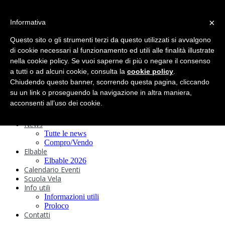
search
×
Informativa
Home
Circolo
Questo sito o gli strumenti terzi da questo utilizzati si avvalgono
Statuto e
di cookie necessari al funzionamento ed utili alle finalità illustrate
nella cookie policy. Se vuoi saperne di più o negare il consenso
Regolamenti
Storia
a tutti o ad alcuni cookie, consulta la
cookie policy
.
Ormeggi
Chiudendo questo banner, scorrendo questa pagina, cliccando
Sede e Servizi
su un link o proseguendo la navigazione in altra maniera,
Attività
acconsenti all’uso dei cookie.
Safeguarding
Webcam
News
Tutte le news
Compro/Vendo
Elbable
Elbable 2026
Calendario Eventi
Scuola Vela
Info utili
Informazioni utili
Proloco
Contatti