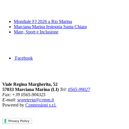
News&Eventi
Mondiale FJ 2026 a Rio Marina
Marciana Marina festeggia Santa Chiara
Mare, Sport e Inclusione
Segui la pagina FB della Squadra Agonistica
Facebook
Dove siamo
Viale Regina Margherita, 52
57033 Marciana Marina (LI)
Tel:
0565-99027
Fax: +39 0565-904325
E-mail:
segreteria@cvmm.it
Powered by
Connessioni s.r.l.