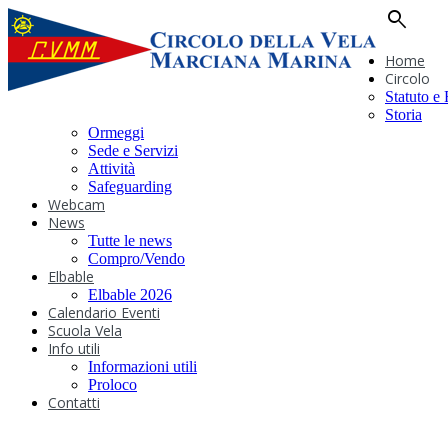
search
Home
Circolo
Statuto e
Storia
Ormeggi
Sede e Servizi
Attività
Safeguarding
Webcam
News
Tutte le news
Compro/Vendo
Elbable
Elbable 2026
Calendario Eventi
Scuola Vela
Info utili
Informazioni utili
Proloco
Contatti