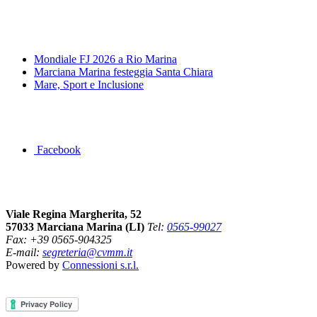
News&Eventi
Mondiale FJ 2026 a Rio Marina
Marciana Marina festeggia Santa Chiara
Mare, Sport e Inclusione
Segui la pagina FB della Squadra Agonistica
Facebook
Dove siamo
Viale Regina Margherita, 52
57033 Marciana Marina (LI)
Tel:
0565-99027
Fax: +39 0565-904325
E-mail:
segreteria@cvmm.it
Powered by
Connessioni s.r.l.