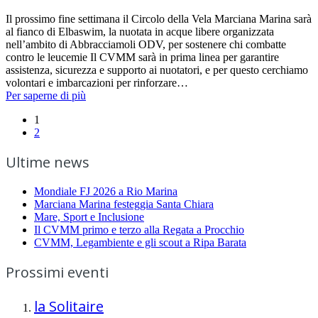
Il prossimo fine settimana il Circolo della Vela Marciana Marina sarà
al fianco di Elbaswim, la nuotata in acque libere organizzata
nell’ambito di Abbracciamoli ODV, per sostenere chi combatte
contro le leucemie Il CVMM sarà in prima linea per garantire
assistenza, sicurezza e supporto ai nuotatori, e per questo cerchiamo
volontari e imbarcazioni per rinforzare…
Per saperne di più
1
2
Ultime news
Mondiale FJ 2026 a Rio Marina
Marciana Marina festeggia Santa Chiara
Mare, Sport e Inclusione
Il CVMM primo e terzo alla Regata a Procchio
CVMM, Legambiente e gli scout a Ripa Barata
Prossimi eventi
la Solitaire