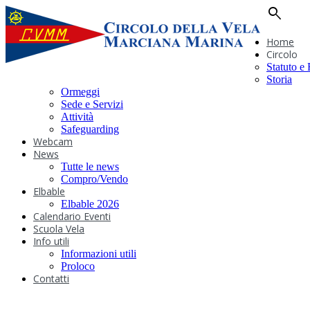
search
Home
Circolo
Statuto e
Storia
Ormeggi
Sede e Servizi
Attività
Safeguarding
Webcam
News
Tutte le news
Compro/Vendo
Elbable
Elbable 2026
Calendario Eventi
Scuola Vela
Info utili
Informazioni utili
Proloco
Contatti