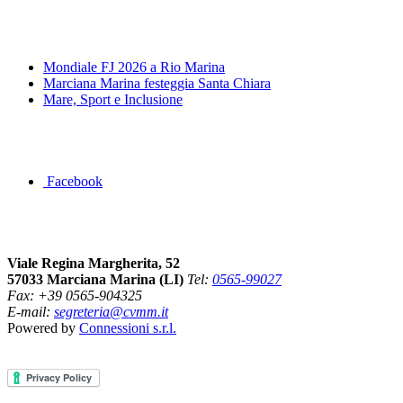
News&Eventi
Mondiale FJ 2026 a Rio Marina
Marciana Marina festeggia Santa Chiara
Mare, Sport e Inclusione
Segui la pagina FB della Squadra Agonistica
Facebook
Dove siamo
Viale Regina Margherita, 52
57033 Marciana Marina (LI)
Tel:
0565-99027
Fax: +39 0565-904325
E-mail:
segreteria@cvmm.it
Powered by
Connessioni s.r.l.