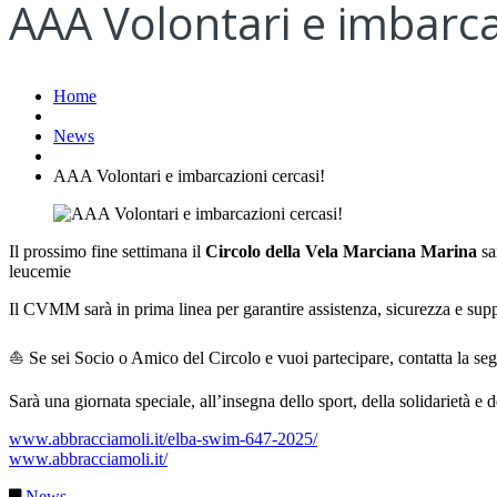
AAA Volontari e imbarca
Home
News
AAA Volontari e imbarcazioni cercasi!
Il prossimo fine settimana il
Circolo della Vela Marciana Marina
sa
leucemie
Il CVMM sarà in prima linea per garantire assistenza, sicurezza e supp
⛵ Se sei Socio o Amico del Circolo e vuoi partecipare, contatta la segr
Sarà una giornata speciale, all’insegna dello sport, della solidarietà
www.abbracciamoli.it/elba-swim-647-2025/
www.abbracciamoli.it/
News