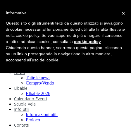
search
×
Informativa
Home
Circolo
Questo sito o gli strumenti terzi da questo utilizzati si avvalgono
Statuto e
di cookie necessari al funzionamento ed utili alle finalità illustrate
nella cookie policy. Se vuoi saperne di più o negare il consenso
Regolamenti
Storia
a tutti o ad alcuni cookie, consulta la
cookie policy
.
Ormeggi
Chiudendo questo banner, scorrendo questa pagina, cliccando
Sede e Servizi
su un link o proseguendo la navigazione in altra maniera,
Attività
acconsenti all’uso dei cookie.
Safeguarding
Webcam
News
Tutte le news
Compro/Vendo
Elbable
Elbable 2026
Calendario Eventi
Scuola Vela
Info utili
Informazioni utili
Proloco
Contatti