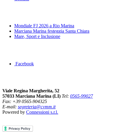
News&Eventi
Mondiale FJ 2026 a Rio Marina
Marciana Marina festeggia Santa Chiara
Mare, Sport e Inclusione
Segui la pagina FB della Squadra Agonistica
Facebook
Dove siamo
Viale Regina Margherita, 52
57033 Marciana Marina (LI)
Tel:
0565-99027
Fax: +39 0565-904325
E-mail:
segreteria@cvmm.it
Powered by
Connessioni s.r.l.