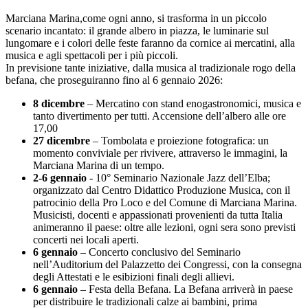
Marciana Marina,come ogni anno, si trasforma in un piccolo
scenario incantato: il grande albero in piazza, le luminarie sul
lungomare e i colori delle feste faranno da cornice ai mercatini, alla
musica e agli spettacoli per i più piccoli.
In previsione tante iniziative, dalla musica al tradizionale rogo della
befana, che proseguiranno fino al 6 gennaio 2026:
8 dicembre
– Mercatino con stand enogastronomici, musica e
tanto divertimento per tutti. Accensione dell’albero alle ore
17,00
27 dicembre
– Tombolata e proiezione fotografica: un
momento conviviale per rivivere, attraverso le immagini, la
Marciana Marina di un tempo.
2-6 gennaio
- 10° Seminario Nazionale Jazz dell’Elba;
organizzato dal Centro Didattico Produzione Musica, con il
patrocinio della Pro Loco e del Comune di Marciana Marina.
Musicisti, docenti e appassionati provenienti da tutta Italia
animeranno il paese: oltre alle lezioni, ogni sera sono previsti
concerti nei locali aperti.
6 gennaio
– Concerto conclusivo del Seminario
nell’Auditorium del Palazzetto dei Congressi, con la consegna
degli Attestati e le esibizioni finali degli allievi.
6 gennaio
– Festa della Befana. La Befana arriverà in paese
per distribuire le tradizionali calze ai bambini, prima