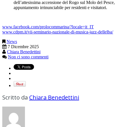
dell’attesissima accensione del Rogo sul Molo del Pesce,
appuntamento irrinunciabile per residenti e visitatori.
www.facebook.com/prolocommarina/?locale=it_IT
www.cdpm.it/vii-seminario-nazionale-di-musica-jazz-dellelba/
News
7 Dicembre 2025
Chiara Benedettini
Non ci sono commenti
Scritto da
Chiara Benedettini