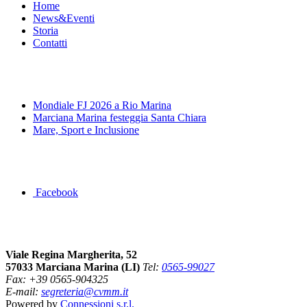
Home
News&Eventi
Storia
Contatti
News&Eventi
Mondiale FJ 2026 a Rio Marina
Marciana Marina festeggia Santa Chiara
Mare, Sport e Inclusione
Segui la pagina FB della Squadra Agonistica
Facebook
Dove siamo
Viale Regina Margherita, 52
57033 Marciana Marina (LI)
Tel:
0565-99027
Fax: +39 0565-904325
E-mail:
segreteria@cvmm.it
Powered by
Connessioni s.r.l.