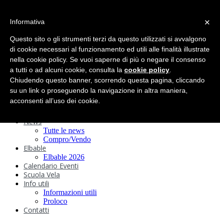
search
×
Informativa
Home
Circolo
Questo sito o gli strumenti terzi da questo utilizzati si avvalgono
Statuto e
di cookie necessari al funzionamento ed utili alle finalità illustrate
nella cookie policy. Se vuoi saperne di più o negare il consenso
Regolamenti
Storia
a tutti o ad alcuni cookie, consulta la
cookie policy
.
Ormeggi
Chiudendo questo banner, scorrendo questa pagina, cliccando
Sede e Servizi
su un link o proseguendo la navigazione in altra maniera,
Attività
acconsenti all’uso dei cookie.
Safeguarding
Webcam
News
Tutte le news
Compro/Vendo
Elbable
Elbable 2026
Calendario Eventi
Scuola Vela
Info utili
Informazioni utili
Proloco
Contatti