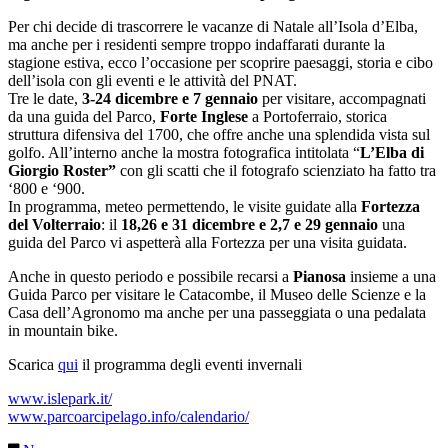
Per chi decide di trascorrere le vacanze di Natale all’Isola d’Elba,
ma anche per i residenti sempre troppo indaffarati durante la
stagione estiva, ecco l’occasione per scoprire paesaggi, storia e cibo
dell’isola con gli eventi e le attività del PNAT.
Tre le date,
3-24 dicembre e 7 gennaio
per visitare, accompagnati
da una guida del Parco,
Forte Inglese
a Portoferraio, storica
struttura difensiva del 1700, che offre anche una splendida vista sul
golfo. All’interno anche la mostra fotografica intitolata “
L’Elba di
Giorgio Roster”
con gli scatti che il fotografo scienziato ha fatto tra
‘800 e ‘900.
In programma, meteo permettendo, le visite guidate alla
Fortezza
del Volterraio
: il
18,26 e 31
dicembre e 2,7 e 29 gennaio
una
guida del Parco vi aspetterà alla Fortezza per una visita guidata.
Anche in questo periodo e possibile recarsi a
Pianosa
insieme a una
Guida Parco per visitare le Catacombe, il Museo delle Scienze e la
Casa dell’Agronomo ma anche per una passeggiata o una pedalata
in mountain bike.
Scarica
qui
il programma degli eventi invernali
www.islepark.it/
www.parcoarcipelago.info/calendario/