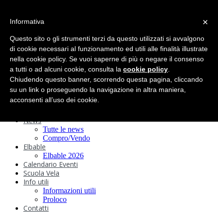
search
×
Informativa
Home
Circolo
Questo sito o gli strumenti terzi da questo utilizzati si avvalgono
Statuto e
di cookie necessari al funzionamento ed utili alle finalità illustrate
nella cookie policy. Se vuoi saperne di più o negare il consenso
Regolamenti
Storia
a tutti o ad alcuni cookie, consulta la
cookie policy
.
Ormeggi
Chiudendo questo banner, scorrendo questa pagina, cliccando
Sede e Servizi
su un link o proseguendo la navigazione in altra maniera,
Attività
acconsenti all’uso dei cookie.
Safeguarding
Webcam
News
Tutte le news
Compro/Vendo
Elbable
Elbable 2026
Calendario Eventi
Scuola Vela
Info utili
Informazioni utili
Proloco
Contatti