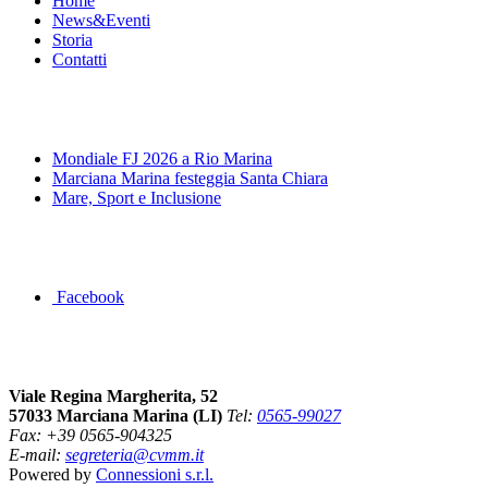
Home
News&Eventi
Storia
Contatti
News&Eventi
Mondiale FJ 2026 a Rio Marina
Marciana Marina festeggia Santa Chiara
Mare, Sport e Inclusione
Segui la pagina FB della Squadra Agonistica
Facebook
Dove siamo
Viale Regina Margherita, 52
57033 Marciana Marina (LI)
Tel:
0565-99027
Fax: +39 0565-904325
E-mail:
segreteria@cvmm.it
Powered by
Connessioni s.r.l.