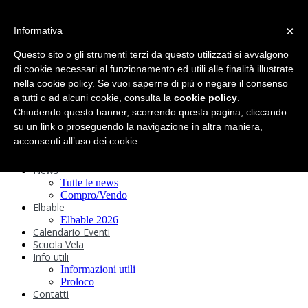
search
×
Informativa
Home
Circolo
Questo sito o gli strumenti terzi da questo utilizzati si avvalgono
Statuto e
di cookie necessari al funzionamento ed utili alle finalità illustrate
nella cookie policy. Se vuoi saperne di più o negare il consenso
Regolamenti
Storia
a tutti o ad alcuni cookie, consulta la
cookie policy
.
Ormeggi
Chiudendo questo banner, scorrendo questa pagina, cliccando
Sede e Servizi
su un link o proseguendo la navigazione in altra maniera,
Attività
acconsenti all’uso dei cookie.
Safeguarding
Webcam
News
Tutte le news
Compro/Vendo
Elbable
Elbable 2026
Calendario Eventi
Scuola Vela
Info utili
Informazioni utili
Proloco
Contatti