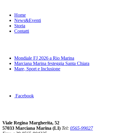
Menu
Home
News&Eventi
Storia
Contatti
News&Eventi
Mondiale FJ 2026 a Rio Marina
Marciana Marina festeggia Santa Chiara
Mare, Sport e Inclusione
Segui la pagina FB della Squadra Agonistica
Facebook
Dove siamo
Viale Regina Margherita, 52
57033 Marciana Marina (LI)
Tel:
0565-99027